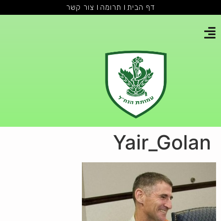
דף הבית
תרומה
צור קשר
Yair_Golan