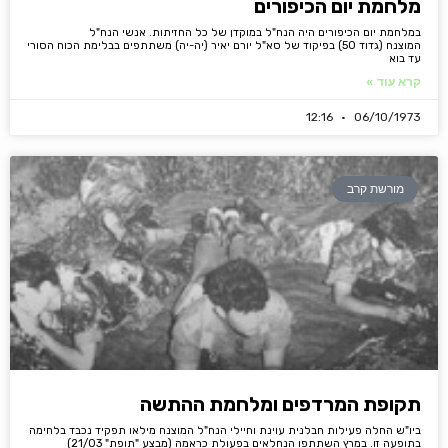
מלחמת יום הכיפורים
במלחמת יום הכיפורים היה הנח"ל במוקדן של כל החזיתות. אנשי הנח"ל
המוצנח (גדוד 50) בפיקוד של סא"ל יורם יאיר (יה-יה) משתתפים בבלימת הכוח הסורי
עד בוא
קרא עוד »
12:16
06/10/1973
מורשת קרב
תקופת המרדפים ומלחמת ההתשה
ביו"ש החלה פעילות חבלנית עוינת וחיילי הנח"ל המוצנח מילאו תפקיד נכבד בלחימה
בתופעה זו. במרץ השתתפו הנחלאים בפעולת כראמה (מבצע "תופת" 21/03)