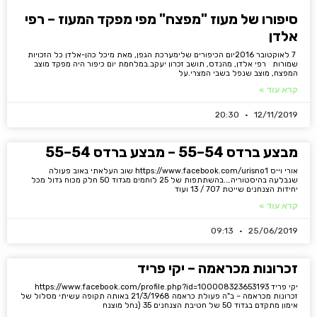
סיפורו של מעוז "מפצח" מפי מפקד המעוז – רפי
אלדן
7 לאוקטובר 2016יום הכיפורים שלימערכת הגפן, מאת מיכל כהן-אלדן כל הזכויות
שמורות רפי אלדן, מהנדס, תושב זכרון יעקב.במלחמת יום כיפור היה מפקד מוצב
המפצח, מוצב שנפל בשבי המצרי.על
קרא עוד »
20:30
12/11/2019
מבצע ברדס 54–55 – מבצע ברדס 54–55
אורי וייס https://www.facebook.com/urisno1 שוב העלאתי באוב פעולה
שנבלעה בהיסטוריה….בהשתתפות של 25 לוחמים מגדוד 50 חלק מכוח גדול מכל
יחידות הצנחנים שייטת 707 / 13 ועוד
קרא עוד »
09:13
25/06/2019
זכרונות מכראמה – יקי פריד
יקי פריד https://www.facebook.com/profile.php?id=100008323653193
זכרונות מכראמה – ב"ה פעולת כראמה 21/3/1968 באותה תקופה עשיתי מסלול של
אימון מתקדם בגדוד 50 של חטיבת הצנחנים 35 (נחל מוצנח