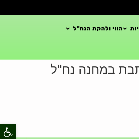
ות
הווי ולהקת הנח"ל
כתבת במחנה נח"ל
פתח סרגל