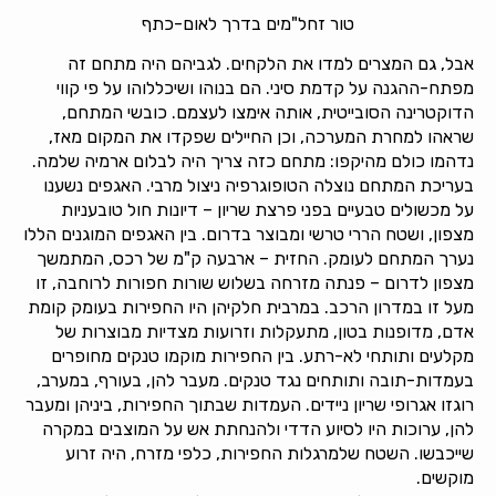
טור זחל"מים בדרך לאום-כתף
אבל, גם המצרים למדו את הלקחים. לגביהם היה מתחם זה
מפתח-ההגנה על קדמת סיני. הם בנוהו ושיכללוהו על פי קווי
הדוקטרינה הסובייטית, אותה אימצו לעצמם. כובשי המתחם,
שראהו למחרת המערכה, וכן החיילים שפקדו את המקום מאז,
נדהמו כולם מהיקפו: מתחם כזה צריך היה לבלום ארמיה שלמה.
בעריכת המתחם נוצלה הטופוגרפיה ניצול מרבי. האגפים נשענו
על מכשולים טבעיים בפני פרצת שריון – דיונות חול טובעניות
מצפון, ושטח הררי טרשי ומבוצר בדרום. בין האגפים המוגנים הללו
נערך המתחם לעומק. החזית – ארבעה ק"מ של רכס, המתמשך
מצפון לדרום – פנתה מזרחה בשלוש שורות חפורות לרוחבה, זו
מעל זו במדרון הרכב. במרבית חלקיהן היו החפירות בעומק קומת
אדם, מדופנות בטון, מתעקלות וזרועות מצדיות מבוצרות של
מקלעים ותותחי לא-רתע. בין החפירות מוקמו טנקים מחופרים
בעמדות-תובה ותותחים נגד טנקים. מעבר להן, בעורף, במערב,
רוגזו אגרופי שריון ניידים. העמדות שבתוך החפירות, ביניהן ומעבר
להן, ערוכות היו לסיוע הדדי ולהנחתת אש על המוצבים במקרה
שייכבשו. השטח שלמרגלות החפירות, כלפי מזרח, היה זרוע
מוקשים.