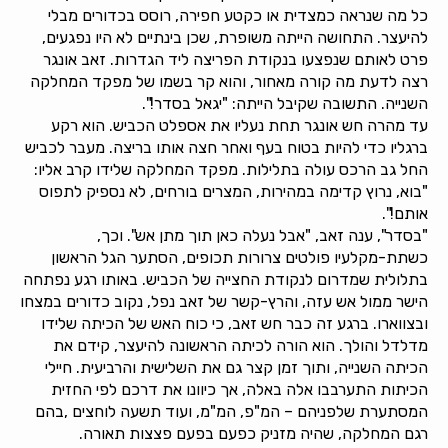
כל מה שנראה כמצדית או כקטע חפירה, רוסס בכדורים מבלי
להיעצר. התחושה הייתה משופרת, שכן בינתיים לא היו נפגעים,
פרט לאותם שנפצעו בנקודת הפריצה ליד הגדרות. זאב אונגר
רצה לדעת מה קורה מאחור, והוא קר בשמו של מפקד המחלקה
השנייה. התשובה שקיבל הייתה: "יגאל בסדר!".
עד מהרה חש אונגר תחת נעליו את אספלט הכביש. הוא רקע
ברגליו כדי להיות בטוח בעף ואחר חצה אותו בריצה. מעבר לכביש
החל גב הרכס עולה בתלילות. מפקד המחלקה שלידו קרב אליו:
"בוא, נרוץ קדימה במהירות, המצרים בורחים, לא נספיק לתפוס
אותם!".
"בסדר", ענה זאב, "אבל נעלה כאן תוך מתן אש". וכך,
כשתת-מקלעיו פולטים צרורות תכופים, הסתער הגל הראשון
בתלולית שמדרום לנקודת החצייה של הכביש. באותו רגע נפתחה
הישר ממול אש עזה, והרץ-קשר של זאב נפל, נקוב כדורים במצחו
ובצווארו. ברגע זה כבר חש זאב, כי כוח האש של הכיתה שלידו
מדלדל והולך. הוא הורה לכיתה הראשונה להיעצר, קידם את
הכיתה השנייה, ותוך זמן קצר גם את השלישית והרביעית. חיילי
הכיתות התערבבו אלה באלה, אך כיוונו את דרכם לפי החזית
המסתערת שלפניהם – המ"פ, המ"מ, ועוד תשעה לוחצים ,בהם
רגם המחלקה, שהיה מזניק כפעם בפעם פצצות תאורה.