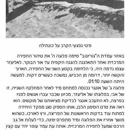
פינוי נפגעי הקרב על כונתילה
באזור עמדת ה"גוריונוב" סיימה פלוגה ה' את טיהור החפירה
המרכזית ואחר התארגנה להגנה היקפית עד אור הבוקר. לאליעזר
עצמו נדמה היה, כי הלחימה בקטע השני של החפירה, הארוך
והקשה יותר, דרומה מן הכביש, נמשכה כעשרים דקות. למעשה
הייתה השעה 01:10.
פלוגה ג' של אונגר נכנסה למתחם מיד לאחר המחלקה השנייה, זו
של אבי, בפלוגתו של אליעזר. מכיוון שכבר עברו אנשים לפניו
בפרצה, לא התעכב אונגר לבדיקת מציאותם של מוקשים. הוא
ראה את סרט הסימון הלבן, אותו הספיק סגן מפקד היחידה
למתוח עוד בדקות הראשונות של הפריצה, ורץ לאורכו, כשהוא
מושך אחריו את הפלוגה ומיד מתפרס ימינה, כדי לעלות אל גב
הרכס שמעל לחפירה המרכזית. אותה עת עמד עופר יחד עם קצין