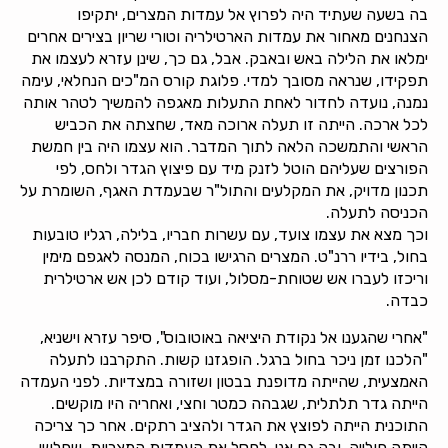
בה בשעה שעתיד היה לפרוץ אל עמדות המצרים, יתקיפו
הצנחנים מאחור את עמדות הארטילריה וטורי שריון בצירים אחרים
ימלאו את הלילה באש ובאבק. אבל, גם כך, שינן עזרא לעצמו את
תפקידו, שנראה מסובך למדי. פלוגת קורס המ"כים הנחלאי, עימה
נמנה, נועדה לחדור לאחת התעלות מאגפה להמשיך לטהר אותה
לכל ארכה. הייתה זו תעלה ארוכה מאד, שחצתה את הכביש
הראשי והתמשכה הלאה לתוך המדבר. הוא עצמו היה בין חמשת
הפורצים שעליהם הוטל לזנק מיד עם פיצוץ הגדר ולחס, לפי
תכנון מדויק, את המקלעים והתול"ר שבעמדת האגף, השומרת על
הכניסה לתעלה.
וכך מצא את עצמו צועד, עם עשרות חבריו, בלילה, רגליו טובעות
בחול, בידיו ררנ"ט. המצרים הרגישו בכוח, המנסה לאגפם מימין
וריכזו לעברו אש שטוחת-מסלול, ועוד קודם לכן אש ארטילרית
כבדה.
"אחרי שהגענו אל נקודת היציאה באוטובוס", סיפר עזרא וישניא,
"הלכנו זמן ניכר בחול ברגל. הופגזנו קשות. התקרבנו לתעלה
האמצעית, שהייתה מדופנת בבטון ושזורה במצדיות. לפני העמדה
הייתה גדר תלתלית, שגבהה כמטר וחצי, ואחריה היו מוקשים.
התוכנית הייתה לפוצץ את הגדר ולהציב רתקים. אחר כך צריכה
הייתה חולייה, ובה גם אני, לחסל את העמדות המצריות, שחלשו