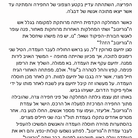
הפריצה, השתהתה עדיין בקטע הצפוני של החפירה והמתינה עד
אשר ייצאו מתוכה אנשיו של דבג'ה.
כאשר המחלקה הקדמית הייתה מרותקת למקומה בגלל אש
ה"גוריונוב" ושתי המחלקות האחרות מרוחקות מאחור, פנה עופר
לאנשי חבורת-הפיקוד ושאל: "נו, יש פה מישהו שיחסל את
ה"גוריונוב" הזה?"
סגן יחיעם סורוקין ז"ל, נע בראש החוליה לעבר העמדה, הטיל שני
רימונים לתוכה, אך מכיוון שהייתה מחופה – המשיך האויב לירות
ממנה. יחיעם עקף את העמדה, בא ממולה, השליך את הרימון
פנימה, קפץ והחל לטהרה ב"עוזי". אולם, מפתחה האחורי הגיח
חייל מצרי, אשר ירה בגבו של יחיעם למוות. רק לאחר מכן חוסלה
העמדה. על מעשהו זה קיבל יחיעם ציון לשבח לאחר מותו על ידי
אלוף פיקוד הדרום, ישעיהו גביש.
באותו זמן עצמו גילתה המחלקה של פיני חפירה צרה, שהובילה
מתוך החפירה המרכזת למעלה אל הרכס, הישר אל עמדת
ה"גוריונוב". אליעזר, ועימו עוד מספר אנשים, החלו לנוע בה. אחר
מטרים אחדים נתקלו בעמדת תול"ר ובה שני חיילים מצרים.
בהסתערות מהירה חוסלה העמדה והאנשים המשיכו להעפיל
לעבר עמדת ה"גוריונוב". לפתע נשמעו קולות-נפץ, והם ראו את
העמדה עולה באש. משהגיעו למקום, כבר שתק "גוריונוב".