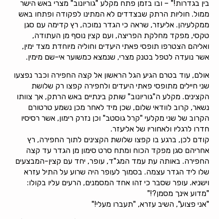
בין בגדרות!" – ובו בזמן פתח מקלע "גוריונוב" מצרי באש הישר
ממול. חוליות הרתק שבצדדים לא המתינו לפקודה ופתחו באש
ממקלעיהן. אליעזר, שראה כי הגדר נמוכה, רץ קדימה עם סגן
טקסי, מפקד מחלקת הפריצה, ועם קצין נוסף מן העתודה,
ואליהם הצטרפו תופסי פאתי היעדים וחוליה מיוחדת מצד ימין,
אשר נועדה לטפל בטנק מצרי, שנמצא כמשוער אי-שם מימין.
אולם, עוד בטרם הגיע הגל הראשון אל קצה החפירה וכבר נפצעו
שני חיילים מתופסי פאתי היעדים ולחפירה קפצו רק שלושת
הקצינים. מקלע ה"גוריונוב" שותק בינתיים באש הרתק, אך צוותו
נשאר, קרוב לוודאי שלום, שכן מיד לאחר מכן נשמע טרטורם
הקרוב של שני מקלעי "קרל גוסטב" וכן נזרק רימון, אשר רסיסיו
חדרו לרגליו ולאחוריו של אליעזר.
קודם לכן, ברגע בו קפצו שלושת הקצינים לתוך החפירה, רץ
אחריהם סגן מפקד הכוח ומתח סרט סימון מן הגדר עד קצה
החפירה. באותה עת עמד המג"ד, עופר, יחד עם קצין-המבצעים
שלו ליד הגדר עצמה. בסמוך לעופר היה שרוע על התיל עזרא
וישניא. עופר שסבר כי זהו אחד המסמנים, הרעים עליו בקולו:
"מדוע אינך מסמן?!"
"אני פצוע", השיב עזרא, "תעברו מעלי!"