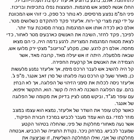
לתחתונה. אולם, ברגע בו הגיע אליעזר לקרבת תעלת-הבריח,
החלו אנשיו לספוג אש מרגמות. הפצצות נפלו בתכיפות ובריכוז.
פיני המ"מ נפצע מרסיסים. לא נותר כל ספק, כי זוהי אש המכוונת
על ידי קצין מצרי קר-רוח. אליעזר פקד להתקדם כשלושים מטר,
אולם כאן לכדה אותו אש המרגמות בצורה מסוכנת עוד יותר.
לפיכך, פקד לחזר, השיבה את האנשים כארבעים מטר לאחור, כדי
לצאת מטווח המרגמות המצריות. לרגע נדמה היה, כי הם מצאו
מחסה. אולם רק לרגע. שכן, מקלע "גוריונוב" מצקי ירק מלועו אש,
שבאה מלמעלה. היתה זו אש יעילה מאד, קרובה מאד, אשר
הצמידה את האנשים אל קרקעית החפירה.
קל היה להשיב אש לעבר הרכס מימין, אך אליעזר נמנע מלעשות
כן, מאחר שעל קו הרכס נעה פלוגתו של סרן זאב אונגר, מ"פ ג'.
אליעזר ניסה לכלות את סימני הזיהוי של הפלוגה, אך לא הבחין
בהם. עם הפלוגה השכנה לא היה לו קשר. הוא, התקשר איפוא,
עם עופר מג"ד, וביקש ממנו לציין בדיוק את מקומה של הפלוגה
של אונגר.
כאשר קלט עופר את השדר של אליעזר, נמצא הוא עצמו במצב
מוזר למדי. גם הוא עמד מעבר לכביש במרכז חבורת הפיקוד,
אשר נעה מאחורי מחלקות של פיני, שהחלה בטיהור הקטע
שמעבר לכביש. במרחק ניכר, נקודת החצייה של הכביש, אבטחה
מחלקתו של אבי, ואילו המחלקה השלישית, זו שביצעה את