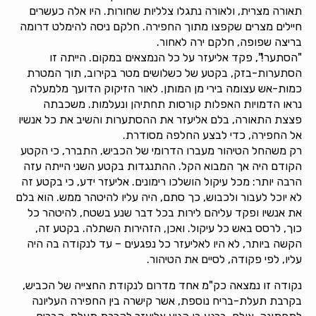
תאורה מצרית, ולאורה נתגלו צלליות שחורות. היו אלה כעשרים
חיילים מצרים שקפצו מתוך החפירה. חלקם ניסה להימלט דרומה
בריצה שפופה, חלקם ירה לאחור.
"הסתער!", פקד אליעזר על כל הנמצאים במקום. הייתה זו
הסתערות-בזק, בקטע של כשלושים מטר בקירוב, תוך המטרת
כמות-אש עצומה בירי מן המותן. לאור הזיקוק הדועך מלמעלה
נראו הדמויות האפלות קורסות תחתיהן ונעלמות. משכבתה
פצצת התאורה, בלם אליעזר את ההסתערות והשיב את כל אנשיו
אל החפירה, כדי לבצע החלפה מסודרת.
רק משהחל הטיהור מעברו הדרומי של הכביש, התברר, כי הקטע
הקודם היה אך המבוא הקל. ההתנגדות בקטע השני הייתה עזה
הרבה יותר: מכל עיקול הושלכו רימונים. אליעזר ידע, כי בקטע זה
לא יוכל לעבור ולכבוש, כך סתם, היה עליו להיטהר ממש. הוא בלם
את אנשיו ופקד עליהם לירות בכל דבר שנע בשטח, להיטהר כל
כוך, לרסס באש כל עיקול. ואכן, הזהירות השתלה. בקטע זה,
הקשה ביותר, לא היו לאליעזר כל נפגעים – עד לנקודה בה היה
עליו, לפי פקודה, לסיים את הטיהור.
נקודה זו נמצאה כק"מ אחד מדרום לנקודת החצייה של הכביש,
בקרבת תעלת-בריח נוספת, אשר קישרה בין החפירה העליונה