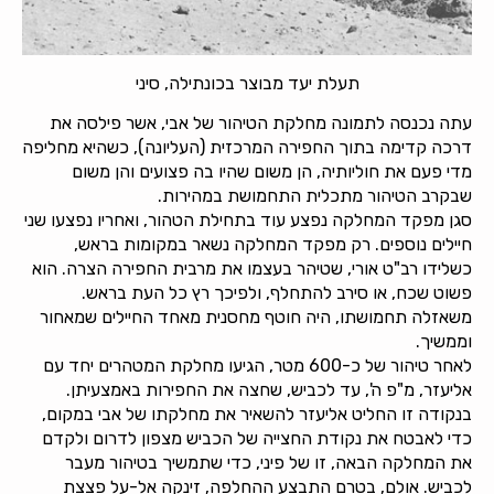
תעלת יעד מבוצר בכונתילה, סיני
עתה נכנסה לתמונה מחלקת הטיהור של אבי, אשר פילסה את
דרכה קדימה בתוך החפירה המרכזית (העליונה), כשהיא מחליפה
מדי פעם את חוליותיה, הן משום שהיו בה פצועים והן משום
שבקרב הטיהור מתכלית התחמושת במהירות.
סגן מפקד המחלקה נפצע עוד בתחילת הטהור, ואחריו נפצעו שני
חיילים נוספים. רק מפקד המחלקה נשאר במקומות בראש,
כשלידו רב"ט אורי, שטיהר בעצמו את מרבית החפירה הצרה. הוא
פשוט שכח, או סירב להתחלף, ולפיכך רץ כל העת בראש.
משאזלה תחמושתו, היה חוטף מחסנית מאחד החיילים שמאחור
וממשיך.
לאחר טיהור של כ-600 מטר, הגיעו מחלקת המטהרים יחד עם
אליעזר, מ"פ ה', עד לכביש, שחצה את החפירות באמצעיתן.
בנקודה זו החליט אליעזר להשאיר את מחלקתו של אבי במקום,
כדי לאבטח את נקודת החצייה של הכביש מצפון לדרום ולקדם
את המחלקה הבאה, זו של פיני, כדי שתמשיך בטיהור מעבר
לכביש. אולם, בטרם התבצע ההחלפה, זינקה אל-על פצצת