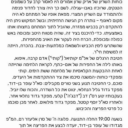
כוחות השריון של אריק שרון אמורים היו לאסור קרב על כשמונים
הטנקים, שרוכזו באבו-עגילה. לשם כך היה צורך לחדור פנימה
ולהתמודד עם השריון המצרי. מפאת אופיו של המתחם לא היה
מקום לאיגוף – נותרה רק הגישה החזיתית; ובשל המיקוש ניתן היה
להתקדם רק בכביש ממזרח, שהוביל לתוך המתחם בחצותו אותו
באמצעיתו. כדי להיכנס בציר זה, שהיה מטווח היטב ומכוסה באש
כפולה ומכופלת, הכרח היה לעקור את האויב מהחפירות,
שהשתרעו לימין הכביש ולשמאלו כמלתעות-צבת. בהכרח, הייתה
זו למשימת חי"ר.
חטיבת הרגלים של אל"מ יקותיאל ("קותי") אדם קרבה, איפוא,
באותו לילה אל החפירות של אום-כתף, לקראת הלחימה שהייתה
לאחת ההבקעות הקלאסיות של מלחמת ששת הימים. קותי
ומפקדי כוחות-המשנה סיכמו את ציר ההתקדמות אל היעדים.
סוכם, כי החטיבה תנוע בשני טורים מקבילים: סא"ל עופר בן-דוד,
מפקד גדוד גליל הנחלאי, ינווט את כל השדרה, והכוח שלו יוביל.
בעקבותיו ינוע רס"ן דב ("דבג'ה") קלעי, מפקד גדוד נחלאי אחר,
ולאחריו סא"ל יוסף קסטל, מפקד גדוד מילואים. לאחר מכן סוכמו
כל פרטי הפריצה והכיבוש.
בשעה 19:00 החלה התנועה. פלוגה ה' של סרן אליעזר רם, המ"פ
מגדודו של עופר בן-דוד, יועדה לבצע את הפריצה אל תוך