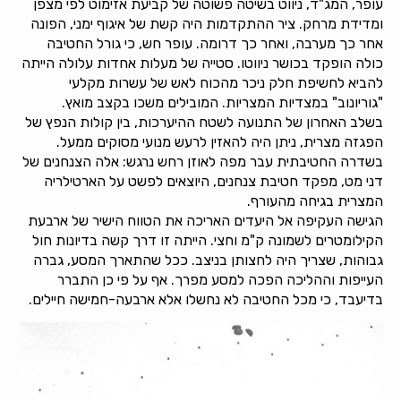
עופר, המג"ד, ניווט בשיטה פשוטה של קביעת אזימוט לפי מצפן
ומדידת מרחק. ציר ההתקדמות היה קשת של איגוף ימני, הפונה
אחר כך מערבה, ואחר כך דרומה. עופר חש, כי גורל החטיבה
כולה הופקד בכושר ניווטו. סטייה של מעלות אחדות עלולה הייתה
להביא לחשיפת חלק ניכר מהכוח לאש של עשרות מקלעי
"גוריונוב" במצדיות המצריות. המובילים משכו בקצב מואץ.
בשלב האחרון של התנועה לשטח ההיערכות, בין קולות הנפץ של
הפגזה מצרית, ניתן היה להאזין לרעש מנועי מסוקים ממעל.
בשדרה החטיבתית עבר מפה לאוזן רחש נרגש: אלה הצנחנים של
דני מט, מפקד חטיבת צנחנים, היוצאים לפשט על הארטילריה
המצרית בגיחה מהעורף.
הגישה העקיפה אל היעדים האריכה את הטווח הישיר של ארבעת
הקילומטרים לשמונה ק"מ וחצי. הייתה זו דרך קשה בדיונות חול
גבוהות, שצריך היה לחצותן בניצב. ככל שהתארך המסע, גברה
העייפות וההליכה הפכה למסע מפרך. אף על פי כן התברר
בדיעבד, כי מכל החטיבה לא נחשלו אלא ארבעה-חמישה חיילים.