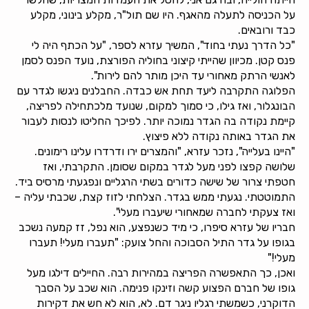
על הכניסה לתעלה מהאגף. היו שם תול"ר, מקלע בינוני, מקלע
כבד ורובאים.
"כל הדרך נעתי בחוד", המשיך עזרא לספר, "על הכתף היה לי
פנס קטן. מכיוון שהייתי קיצוני בחוליה הפורצת, נועד הפנס לסמן
לאנשי הרתק מאחורי עד היכן מותר להם לירות".
הפלוגה התקרבה ליעד תחת אש כבדה. החבלנים ניגשו לגדר עם
הבונגלור, ואז גילו, כי סמוך למקום, שנועד מלכתחילה לפריצה,
קיימת נקודה בה הגדר נמוכה יותר. לפיכך החליטו לנסות לעבור
את הגדר באותה נקודה ללא פיצוץ.
"היינו בעלייה", נזכר עזרא, "והמצרים ירו ודרדרו עלינו רימונים.
שלושה קפצו לפני מעל לגדר במקום שסומן. התקרבתי, ואז
חטפתי צרור של שישה כדורים בשתי הרגליים ונפגעתי מרסיס ביד.
התמוטטתי. נגעתי ממש בגדר. הצלחתי לזוז קצת, שכבתי עליה –
ואז צעקתי לחברה שמאחורי שיעברו מעלי".
חבריו של עזרא סיפרו, כי מיד כשנפצע, הוא נפל, זז קמעה נשכב
בגופו על גדר התיל הסבוכה והחל צועק: "תעברו מעלי! תעברו
מעלי!"
ואכן, כך התאפשרה הפריצה במהירות רבה. החיילים דילגו מעל
גופו של חברם הפצוע קשה וזינקו פנימה. הוא שכב על הסבך
הדוקרני, כשמשתי רגליו ניגר דם. לא, הוא לא חש את דקירות