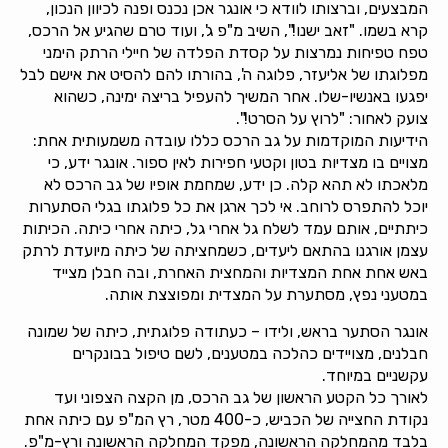
המבצעים, וברצותו לוודא כי אונגר אכן נכנס ופנה לכיוון הנכון,
קרא בשמו. "זאב ישנו!", השיב מ"פ ג', ועוד טרם שהגיע אל הרכס,
טפח טפיחות נמרצות על קסדת הפלדה של חיילי הרתק הימני
מפלוגתו של אליעזר, פלוגה ה', בהורתו להם להסיט את אישם לבל
יפגעו באנשיו-שלו. אחר המשיך להעפיל בריצה ימינה, כשהוא
צועק לאחור: "לרוץ על הסרט!".
הידיעות המוקדמות על גב הרכס כללו עובדה משמעותית אחת:
מצויים בו מצדיות בטון וקטעי חפירות לאין ספור. אונגר ידע, כי
מלאכתו לא תהא קלה. כן ידע, שמחמת אופיו של גב הרכס לא
יוכל להתפרס לרוחב. אי לכך ארגן את כל פלוגתו בגלי הסתערות
כיתתיים, אותם עמד לשלח גל אחרי גל, כיתה אחרי כיתה. הכיתות
עצמן אורגנו בהתאם ליעדים, כשמחציתה של כיתה מיועדת לרתק
באש אחת אחת המצדיות והמחצית האחרת, ובה חבלן מצייד
במטעני נפץ, מסתערת על המצדית ומפוצצת אותה.
אונגר הסתער בראש, ולידו – כעתודה פלוגתית, כיתה של שמונה
חבלנים, מצויידים כהלכה במטענים, לשם טיפול בבונקרים
עקשניים במיוחד.
לאורך כל הקטע הראשון של גב הרכס, מן הקצה הצפוני ועד
נקודת החצייה של הכביש, כ-400 מטר, רץ המ"פ עם כיתה אחת
בלבד מהמחלקה הראשונה, מפקד המחלקה הראשונה ורץ-מ"פ.