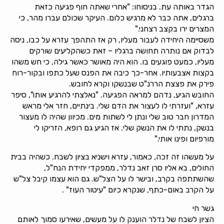
הגדר באותה עת. בניסוחו: "אחרי שאתה חוף פגיעה כזאת
ברגלים, אתה כבר לא מרגיש כלום. העיקר שכולם עברו מהר, כי
המצרים ירו בקצב רצחני."
משסיימה היחידה לעבור מעליו, רק אז התהפך עזרא על כבו, ניסה
לבדוק אם נותרה תחושה ברגליו – זאת כשהקליעים שורקים
מעליו, כמעט פוגעים בו. הוא היה מאושר כאשר גילה, כי חש משהו
בקצות אצבעותיו. אחר-כך כיבה את הפנס שעל כתפו ובקור-רוח
פירק את פצצת הררנ"ט שבנשקו וקרא לחובש.
החובש הגיע, נדהם למראה הפגיעה. "נאלצתי להרגיע אותו", סיפר
עזרא, "ועזרתי לו לעצור את הדם שלי. בינתיים, חזר אלי מראש
המדרון חבר טוב שלי ונתן לי לשתות מים. מכיוון שהיה לו מעצור
בנשק, נתתי לו את הנשק שלי. אז הגיע גם רופא, הזריקו לי
מורפיום ופינו אותי."
על מעשהו זה זכה, כאמור, עזרא וישניא בציון לשבח. כשהיה בבית
החולים, בא אליו סרן זאב נדלר, ממפקדי יחידת הנח"ל,
שהשתתפה בקרב, ובישר לו על הצל"ש. גם הוא עצמו קיבל צל"ש
על הקרב באום-כתף, שנקרא כיום "עיטור העוז" .
גשר חי
הציון לשבח של נדלר הוענק לו על מעשים, שאירעו סמוך לאותם