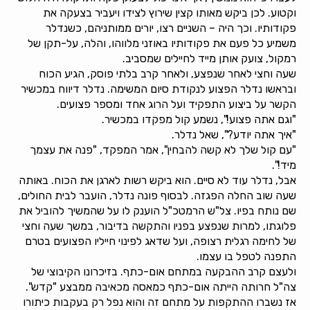
וקטוע. לכן ביקש מאותו קצין שירוץ לצידו ויעביר בצעקה את
פקודותיו. וכך היה – השניים רצו, יורים ממותניהם, כשנדלר
משמיע כל פעם את פקודותיו באוזני מלווהו, והלה, על-תקן של
רמקול, צועק אותן מייד לחיילים שמסביב.
שעה וחצי לאחר שנפצע, ולאחר קרב בלתי פוסק, הגיע הכוח
ובראשו נדלר הפצוע לנקודת סיום המשימה. נדלר דיווח במכשיר
הקשר על ביצוע התפקיד ועל הרוג אחד ומספר פצועים.
"וגם אתה פצוע!", נשמע קול מפקדו במכשיר.
"איך אתה יודע?", שאל נדלר.
"עם קול שלך לא קשה להבחין", אמר המפקד, "פנה את עצמך
מיד!".
אבל, נדלר עוד לא סיים. הוא ביקש רשות לארגן את הכוח. באותה
שעה שוב החלה הפגזה. לבסוף פונה נדלר, הועבר לבית החולים,
שם נותח בפיו. צל"ש הרמטכ"ל הוענק לו על שהמשיך להוביל את
פלוגתו, למרות שנפצע בפניו והתקשה בדיבור, במשך שעה וחצי
של לחימה רגלית רצופה, ועל שדאג לפינוי חייליו הפצועים בטרם
התפנה לטפל בו עצמו.
ולעצם קרב ההבקעה במתחם אום-כתף. בזיכרונו הקיבוצי של
צה"ל חרותה הייתה אום-כתף כמאסה מכאיבה ממבצע "קדש".
אז נשברו ההתקפות על מתחם זה והוא נפל רק בעקבות כיתורו