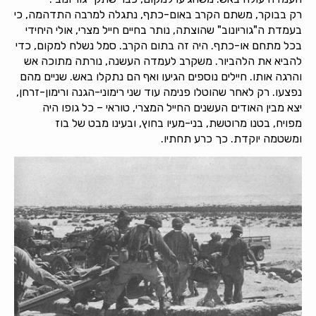
רק בבוקר, משתם הקרב באום-כתף, נתגלה למרבה התדהמה, כי
בעמדת ה"גוריונוב" שהוצתה, נותר בחיים חייל מצרי, אולי היחידי
בכל מתחם או-כתף. היה זה בתום הקרב. סמל נשלח למקום, כדי
להביא את הלהביור. משקרב לעמדה העשנה, נורתה מתוכה אש
והרגה אותו. חיילים נוספים הגיעו ואף הם נתקלו באש. שניים מהם
נפצעו. רק לאחר שהוטלו פנימה עוד שני רימוני-הגנה ורימון-זרחן,
יצא מבין האודים העשנים החייל המצרי, טוראי – כל גופו היה
מפויח, בטנו מרוטשת, בני-מעיו בחוץ, ובעינו מבט של בוז
ומשטמה יוקדת. כך כרע תחתיו.