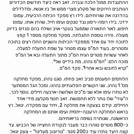
ההתנגדות ממול הלכה וגברה. זאב ראה כיצד חודשים הכדורים
הנותבים הירוקים של מקלע מצרי ממש אל בין אנשיו, ומדלדלים
בהדרגה את שורותיהם. לידו רץ מפקד הכיתה הרביעית, עמוס
ירדני, בידו רומה-רימון נגד טנקים ועימו חייל, שהזין אותו. עמוס
חיפש, לאור התאורה שממעל בונקרי אויב ושילח בהם פגזים בדיוק
מעולה. פירה נוספת התגלתה. מפקד מחלקה מספר 1 קפץ
לתוכה יחד עם אחד ממפקדי הכיתות והשניים החלו רצים בתוכה
ומטהרים, בעוד המ"פ עצמו מטהר על שפת התעלה למעלה.
לאחר עשרות מטרים הגיח המ"כ מתוך התעלה ובא אל המ"פ
מוכה הלם: "המ"מ נהרג, מת בידיים שלי".
"קרא לחובש ובוא אחרי!", פקד המ"פ.
הלוחמים המעטים סביב זאב פחתו. סגנו נהרג, מפקד מחלקה
מס' 1 נהרג, שני הקשרים הפלוגתיים נהרגו, ומכל הגל המסתער
לא נותרו עימו אלא שני מ"כים ושלושה-ארבעה חיילים. נוסף לכך,
ה"עוזי" שלו נותר ללא תחמושת. זאב חטף מקלעון מידי אחד
החיילים, קידם בצעקה את מחלקה 2, ויחד עם מפקדה, יגאל, רץ
בראש המחלקה הרעננה-יחסית ועימו אותם מן המחלקה
הראשונה, שנותרה נשימה בריאותיהם.
כ-800 מטרים טוהרו כבר מעבר לנקודת החצייה של הכביש. עד
קצה היעד נותרו עוד כ200 מטר. "גוריונוב מעלינו!" – צעק יגאל.