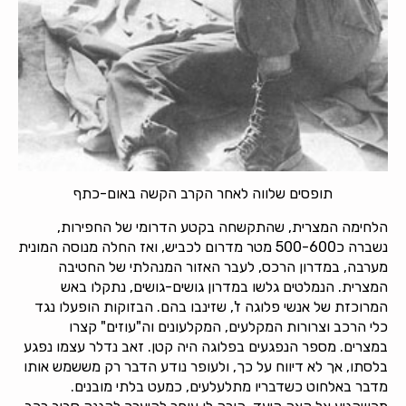
תופסים שלווה לאחר הקרב הקשה באום-כתף
הלחימה המצרית, שהתקשחה בקטע הדרומי של החפירות,
נשברה כ500-600 מטר מדרום לכביש, ואז החלה מנוסה המונית
מערבה, במדרון הרכס, לעבר האזור המנהלתי של החטיבה
המצרית. הנמלטים גלשו במדרון גושים-גושים, נתקלו באש
המרוכזת של אנשי פלוגה ז', שזינבו בהם. הבזוקות הופעלו נגד
כלי הרכב וצרורות המקלעים, המקלעונים וה"עוזים" קצרו
במצרים. מספר הנפגעים בפלוגה היה קטן. זאב נדלר עצמו נפגע
בלסתו, אך לא דיווח על כך, ולעופר נודע הדבר רק מששמש אותו
מדבר באלחוט כשדבריו מתלעלעים, כמעט בלתי מובנים.