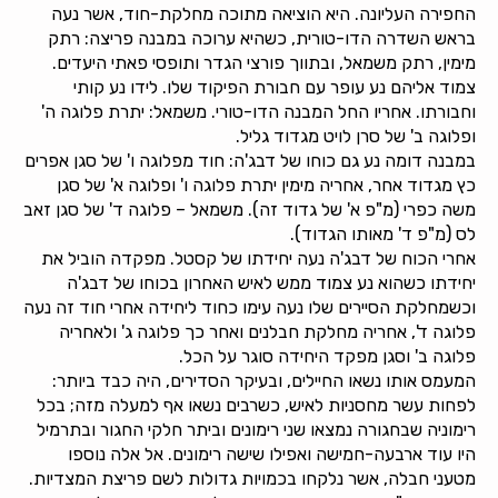
החפירה העליונה. היא הוציאה מתוכה מחלקת-חוד, אשר נעה
בראש השדרה הדו-טורית, כשהיא ערוכה במבנה פריצה: רתק
מימין, רתק משמאל, ובתווך פורצי הגדר ותופסי פאתי היעדים.
צמוד אליהם נע עופר עם חבורת הפיקוד שלו. לידו נע קותי
וחבורתו. אחריו החל המבנה הדו-טורי. משמאל: יתרת פלוגה ה'
ופלוגה ב' של סרן לויט מגדוד גליל.
במבנה דומה נע גם כוחו של דבג'ה: חוד מפלוגה ו' של סגן אפרים
כץ מגדוד אחר, אחריה מימין יתרת פלוגה ו' ופלוגה א' של סגן
משה כפרי (מ"פ א' של גדוד זה). משמאל – פלוגה ד' של סגן זאב
לס (מ"פ ד' מאותו הגדוד).
אחרי הכוח של דבג'ה נעה יחידתו של קסטל. מפקדה הוביל את
יחידתו כשהוא נע צמוד ממש לאיש האחרון בכוחו של דבג'ה
וכשמחלקת הסיירים שלו נעה עימו כחוד ליחידה אחרי חוד זה נעה
פלוגה ד', אחריה מחלקת חבלנים ואחר כך פלוגה ג' ולאחריה
פלוגה ב' וסגן מפקד היחידה סוגר על הכל.
המעמס אותו נשאו החיילים, ובעיקר הסדירים, היה כבד ביותר:
לפחות עשר מחסניות לאיש, כשרבים נשאו אף למעלה מזה; בכל
רימוניה שבחגורה נמצאו שני רימונים וביתר חלקי החגור ובתרמיל
היו עוד ארבעה-חמישה ואפילו שישה רימונים. אל אלה נוספו
מטעני חבלה, אשר נלקחו בכמויות גדולות לשם פריצת המצדיות.