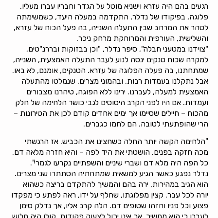
רגעים בהם היה עזרא וישניא מוטל על הגדר וחבריו עברו מעליו.
פלוגה, בפיקודו של נדלר, התקדמה במעלה היעד, כשמשימתה
לטהר את המרחב שבין התעלה השנייה, בה פעל הכוח של עזרא,
והשלישית, העורפית והמרוחקת מרחק ניכר.
"צוידנו במטעני חבלה", סיפר נדלר, "וכן בבזוקות ובררנ"טים,
למקרה שכוח טנקים ינסה לנוע לעבר התעלה האמצעית, השנייה,
שמתחתנו, בה פעלה הפלוגה של עזרא. הטנקים, אומנם, לא באו.
אבל נתקלנו בעמדות רבות, ובהמוני מצרים, שנמלטו מהתעלה
האמצעית למעלה, לעברנו. ירינו ללא הפוגה, טיהרנו מצבורים
ועמדות. אם היו לפני הקרב היסוסים לגבי כושר הלחימה של חלק
מהכוח – חיילים שסיימו אך ימים אחדים קודם לכן את הטירונות –
הרי שהופתעתי לטובה. הם לחמו כגברים.
"הלחימה הקשה יותר החלה כשחצינו את הכביש. אז הרגשתי
מכה חזקה בפנים. הושטתי את היד לפה – והיא חזרה מלאה דם.
כל הפה היה מלא דם ושברי שיניים והשפתיים נקרעו לגמרי".
נדלר נפגע כאשר הגיע למשאית שמתחתיה הסתתרו שני מצרים.
הוא הגיב במהירות, ירה בהם והמשיך להתקדם בריצה כשהוא
יורה לכל עבר. קצין מפלוגתו, שחלף על ידו, ראה לפתע כי מפקדו
פצוע וכל פניו וחזהו שטופים דם. הלה קרב אליו, אך נדלק סימן
לעברו כי הוא ממשיך, אך אינו יכול לצעוק פקודות. קולו היה חלוש