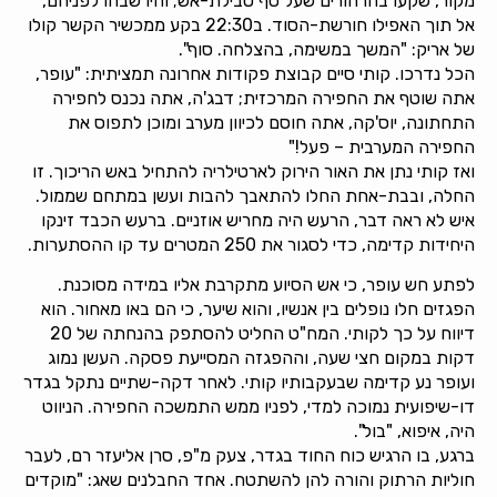
מקור, שקעו בהרהורים שעל סף טבילת-אש; והיו שבהו לפניהם,
אל תוך האפילו חורשת-הסוד. ב22:30 בקע ממכשיר הקשר קולו
של אריק: "המשך במשימה, בהצלחה. סוף".
הכל נדרכו. קותי סיים קבוצת פקודות אחרונה תמציתית: "עופר,
אתה שוטף את החפירה המרכזית; דבג'ה, אתה נכנס לחפירה
התחתונה, יוס'קה, אתה חוסם לכיוון מערב ומוכן לתפוס את
החפירה המערבית – פעל!"
ואז קותי נתן את האור הירוק לארטילריה להתחיל באש הריכוך. זו
החלה, ובבת-אחת החלו להתאבך להבות ועשן במתחם שממול.
איש לא ראה דבר, הרעש היה מחריש אוזניים. ברעש הכבד זינקו
היחידות קדימה, כדי לסגור את 250 המטרים עד קו ההסתערות.
לפתע חש עופר, כי אש הסיוע מתקרבת אליו במידה מסוכנת.
הפגזים חלו נופלים בין אנשיו, והוא שיער, כי הם באו מאחור. הוא
דיווח על כך לקותי. המח"ט החליט להסתפק בהנחתה של 20
דקות במקום חצי שעה, וההפגזה המסייעת פסקה. העשן נמוג
ועופר נע קדימה שבעקבותיו קותי. לאחר דקה-שתיים נתקל בגדר
דו-שיפועית נמוכה למדי, לפניו ממש התמשכה החפירה. הניווט
היה, איפוא, "בול".
ברגע, בו הרגיש כוח החוד בגדר, צעק מ"פ, סרן אליעזר רם, לעבר
חוליות הרתוק והורה להן להשתטח. אחד החבלנים שאג: "מוקדים