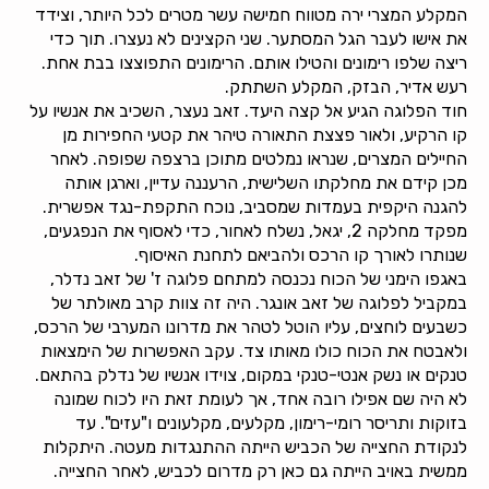
המקלע המצרי ירה מטווח חמישה עשר מטרים לכל היותר, וצידד
את אישו לעבר הגל המסתער. שני הקצינים לא נעצרו. תוך כדי
ריצה שלפו רימונים והטילו אותם. הרימונים התפוצצו בבת אחת.
רעש אדיר, הבזק, המקלע השתתק.
חוד הפלוגה הגיע אל קצה היעד. זאב נעצר, השכיב את אנשיו על
קו הרקיע, ולאור פצצת התאורה טיהר את קטעי החפירות מן
החיילים המצרים, שנראו נמלטים מתוכן ברצפה שפופה. לאחר
מכן קידם את מחלקתו השלישית, הרעננה עדיין, וארגן אותה
להגנה היקפית בעמדות שמסביב, נוכח התקפת-נגד אפשרית.
מפקד מחלקה 2, יגאל, נשלח לאחור, כדי לאסוף את הנפגעים,
שנותרו לאורך קו הרכס ולהביאם לתחנת האיסוף.
באגפו הימני של הכוח נכנסה למתחם פלוגה ז' של זאב נדלר,
במקביל לפלוגה של זאב אונגר. היה זה צוות קרב מאולתר של
כשבעים לוחצים, עליו הוטל לטהר את מדרונו המערבי של הרכס,
ולאבטח את הכוח כולו מאותו צד. עקב האפשרות של הימצאות
טנקים או נשק אנטי-טנקי במקום, צוידו אנשיו של נדלק בהתאם.
לא היה שם אפילו רובה אחד, אך לעומת זאת היו לכוח שמונה
בזוקות ותריסר רומי-רימון, מקלעים, מקלעונים ו"עזים". עד
לנקודת החצייה של הכביש הייתה ההתנגדות מעטה. היתקלות
ממשית באויב הייתה גם כאן רק מדרום לכביש, לאחר החצייה.