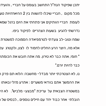
יתכן שפיקוד הנח"ל התחשב בעומס על חבריי , והועידנ
מכל מקום , חבריי שיכלו להשוות בין 2 ההיאחזויות טענו שהגענו לגן-עדן, לא פחות מכך!
לעומת חבריי הוותיקים אני פתחתי את היום ברגל שמא
נדרשתי להגיע בשעות הצהריים לפיקוד ביפו.
שמח וטוב-לב צעדתי לטרמפיאדה הסמוכה למשטרת טבריה
אלא מה, היצר הרע החליט לחמוד לו לצון, ולקטרג על 
" חומי, אתה כבר לא טירון. מה אתה חובש את הכומת
כבר להיות יורם."
נו, לא הצטרכתי יותר מבדל- מחשבה: הלוא תם פרק ה
את ההמשך אתם בוודאי משערים : אתרע מזלי ובאותו 
במשטרה הצבאית על עריכת "מבצע- מלביש". לא הייתי ע
הובלתי אחר כבוד יחד עם חיילים נוספים , לבסיס של