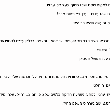
ו למקום שקט ושליו סמוך לעיר אל-עריש.
ל, ומעשה שהיה כך היה:
, מצוייד במיטב העוגיות של אמא , ומצפה בכליון עיניים לפגוש את ח
חשבוני:
ה על הראש? תפסיק
טירונות. הסרתי בביטחון את הכומתה והנחתיה על הכתפת שלי , עבירה
יום הוחלט
רני, ולפתע נשמעת חריקת בלמים של ג'יפ המ.צ.: "חייל , עלה מיד על 
 המ.צ שם נערך לי משפט מהיר.