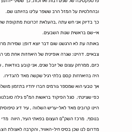
פרספקטיבה של שנים רבות וארוכות, כך ששיני -הזמ
ובהחלטיות על המזל הרב ששפר עלינו בהיותנו שם.
כך בדיוק אני חש עתה ,בהעלאת זכרונות מתקופת שרות
אי-שם בראשית שנות השבעים.
באותה עת לא הרגשנו שום דבר יוצא דופן: שמירות מר
צבאיים. דהיינו: שגרה אופיינית של היאחזות אחת מני רב
כיום, ממרחק עצום של יובל שנים, אני קובע בוודאות , 
היה בהיאחזות קסם בלתי רגיל שקשה מאד להגדירו.
אך טבעי הוא שמספר גורמים חברו יחדיו בתזמון מוש
כפי שציינתי, סגל הפיקוד בראשות המ"פ גילה סובלנות
היינו קרובים מאד לאל-עריש השלווה , עיר דיג טיפוסית
בנוסף, מרכז השק"ם העצום בפאתי העיר, היווה מדי 
מדרום לנו שכן בסיס חיל-האוויר, והקרבה לאצולת הצב