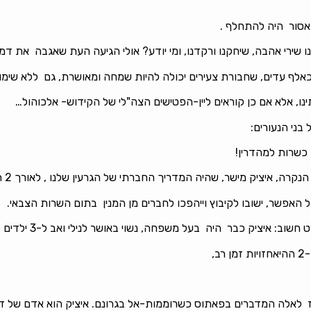
 אסור היה להתחלף .
שירי אהבה, שיחקנו ורקדנו, ומי יודע? אולי הגיעה העת שאגבה את דמי
לף עדים, שחבורת צעירים יכולה להיות שמחה ומאושרת, גם ללא שימו
נו, אלא אם כן קוראים ליין-הפטישים הצה"לי של הקידוש- אלכוהול…
בני הנעורים:
 כשרות למהדרין!
שהיה המדריך החברתי של הגרעין שלנו , לאורך 2 תקופות ארוכות: נח"ל גולן ונח"ל סיני.
 האפשר, ישובו לקיבוץ וייהפכו לחברים מן המנין בתום השרות הצבאי.
על משפחה, נשוי באושר לנילי ואב ל-3 ילדים קטנים( הבת הרביעית נויה, טרם נולדה).
,
בז לאלה המדברים בפאתוס כשרוממות-אל בגרונם. איציק הוא אדם של דוגמא