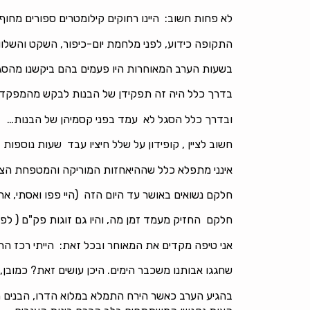
לא פחות חשוב: היינו רחוקים קילומטרים ספורים מחוף
התקופה כידוע, לפני מלחמת יום-כיפור, השקט והשלווה
בשעות הערב המאוחרות היו פעמים בהם ביקשנו מהסגל
בדרך כלל היה זה תפקידן של הבנות לבקש מהמפקדי
ובדרך כלל הסגל לא עמד בפני קסמיהן של הבנות…
חשוב לציין , קופידון על שלל חיציו עבד שעות נוספות 
אינני מתפלא כלל שההיאחזות המוריקה והמטפחת הצמי
חלקם נשואים באושר עד היום הזה (היי פפו ואסתי, אהל
חלקם החזיק מעמד זמן מה, והיו גם זוגות פק"ם ( לפ
אני טיפה מקדים את המאוחר ובכל זאת: הייתי רכז ה
שחגגו אבותנו משכבר הימים. היכן עושים זאת? כמובן, 
בהגיע הערב כאשר הירח התמלא במלוא הדרו, הבנים הוע