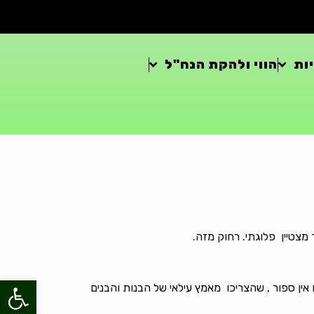
ות
הווי ולהקת הנח"ל
פתח סרגל
אין ספור , שהצריכו מאמץ עילאי של הבנות והבנים