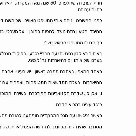
לחיות עם זה.
לפני המשפט , ניחם אותי המשפט האווילי של משה דיין
ההיגד הטעון הזה נועד לחפות כמובן על מעללי בנו ו
כך תם לו המשפט הראשון שלי…
באיחור לא קטן נפגשתי עם חבריי לגרעין בפיקוד הנח
בערבו של אותו יום להיאחזות נח"ל סיני.
כאחד המאמין באהבה ממבט ראשון, יש בעיניי אהבה 
ההיאחזות בעלת המדשאות המטופחות וצמחיה עבותה,
ו.. אכן כן, שדרת הקזוארינות המוזכרת בשירה המוכ
לנגד עינינו במלוא הדרה.
כאשר נפגשנו עם סגל המפקדים הופתענו לטובה מהאווי
מסתבר שהיתה יד מכוונת לתחושה הפמיליארית שקיבל