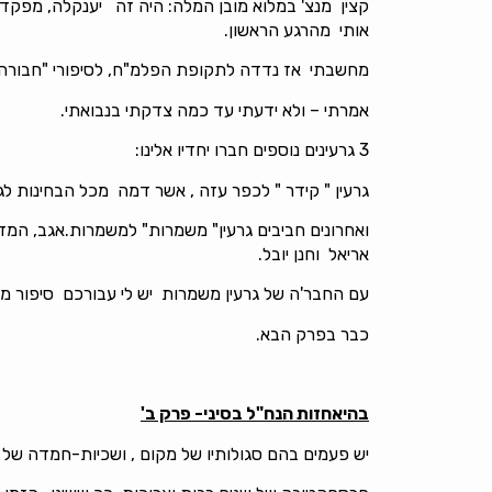
קצין מנצ' במלוא מובן המלה: היה זה יענקלה, מפקד 
אותי מהרגע הראשון.
מחשבתי אז נדדה לתקופת הפלמ"ח, לסיפורי "חבורה שכ
אמרתי – ולא ידעתי עד כמה צדקתי בנבואתי.
3 גרעינים נוספים חברו יחדיו אלינו:
גרעין " קידר " לכפר עזה , אשר דמה מכל הבחינות לגר
ואחרונים חביבים גרעין" משמרות" למשמרות.אגב, המ
אריאל וחנן יובל.
עם החבר'ה של גרעין משמרות יש לי עבורכם סיפור מ
כבר בפרק הבא.
בהיאחזות הנח"ל בסיני- פרק ב'
יש פעמים בהם סגולותיו של מקום , ושכיות-חמדה של 