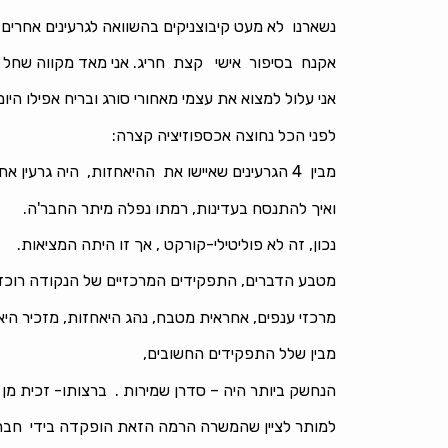
נשארנו לא מעט קיבוצניקים בהשוואה לגרעינים אחרים ,
אקנח בסיפור אישי קצת חריג. אני מאד מקווה שחל על
אני עלול למצוא את עצמי מאחורי סורג ובריח אפילו היו
לפני הכל נחוצה אכספוזיציה קצרה:
מבין 4 הגרעינים שאיישו את ההיאחזות, היה גרעין אחד צעיר מאיתנו,
ואיך להתנסח בעדינות, רמתו נפלה מיתר החבר'ה.
נכון, זה לא פוליטילי-קורקט , אך זו היתה המציאות.
מטבע הדברים, התפקידים המרכזיים של הנקודה רוכזו ב
מרכזי ענפים, אחראית מטבח, נהג היאחזות, מזכיר היא
מבין שלל התפקידים החשובים,
הנחשק ביותר היה – סדרן שמירות . ברצותו- זכית מן ההפקר בשמ
למותר לציין שהמשרה הרמה הזאת הופקדה בידי חבר ג