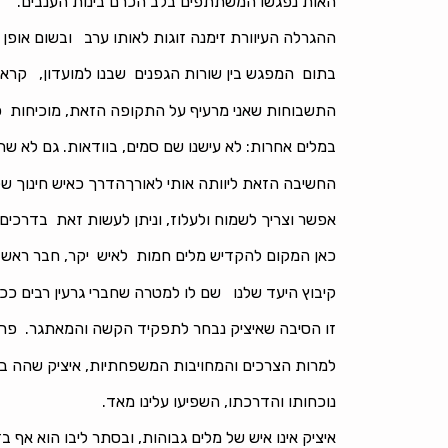
האות נפגשו המשתתפים בלב הכרם בינות הענבים.
ההגרלה העיוורת זימנה זוגות לאותו ערב ובשום אופן
בתום המפגש בין שורות הגפנים שבנו למועדון, קראנו 
התשבוחות שאני מרעיף על התקופה הזאת, מוכיחות כא
במלים אחרות: לא עישנו שם סמים, בוודאות. גם לא שתי
החשיבה הזאת ליוותה אותי לאורךהדרך כאיש חינוך של 
אפשר וצריך לשמוח ולעלוז, וניתן לעשות זאת בדרכים
כאן המקום להקדיש מלים חמות לאיש יקר, חבר ראש הנקרה, איציק מישר, 
קיבוץ היעד שלנו שם לו למטרה שחברי גרעין רבים ככל
זו הסיבה שאיציק נבחר לתפקיד הקשה והמאתגר. פרט חשוב: איציק כבר היה ב
למרות הצרכים והמחויבות המשפחתיות, איציק שהה ב-2 ההיאחזויות זמן רב
נוכחותו והדרכתו, השפיעו עלינו מאד.
איציק אינו איש של מלים גבוהות, ובסתר ליבו הוא אף 