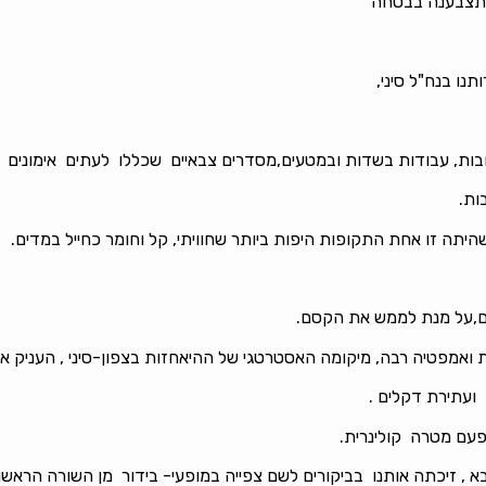
ן תצבענה בבטחה
נו בנח"ל סיני,
ובות, עבודות בשדות ובמטעים,מסדרים צבאיים שכללו לעתים אימונים
ות.
שהיתה זו אחת התקופות היפות ביותר שחוויתי, קל וחומר כחייל במדים.
לם,על מנת לממש את הקסם.
 ואמפטיה רבה, מיקומה האסטרטגי של ההיאחזות בצפון-סיני , העניק אף 
 ועתירת דקלים .
פעם מטרה קולינרית.
א , זיכתה אותנו בביקורים לשם צפייה במופעי- בידור מן השורה הראשו