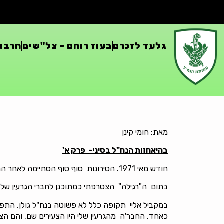
גלעד לזכרם
בעוז רוחם – צל"שים
חרבות
מאת: חומי קינן
בהיאחזות הנח"ל בסיני- פרק א'
חודש מאי 1971. הטירונות סוף סוף הסתיימה לאחר המתנה ארוכה וללא תקלות. לא, מה פתאום ? בשום אופן לא קיבלתי חניך מצטיין פלוגתי. רחוק מזה.
בתום ה"רגילה" הצטרפתי כמתוכנן לחברי הגרעין שלי 
במקביל אליי תקופה כלל לא פשוטה בנח"ל גולן. התפרי
כאחד. החבר'ה מהגרעין שלי היו הצעירים שם, והם הצט