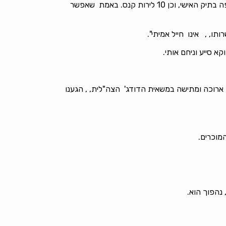
חרף העובדה שחלפו כ-50 שנה מאז המקרה, האירוע מתחילתו ועד סופו – טבוע עמוק בזכרוני. פסק הדין לא היה נורא: נזיפה בתיק האישי, וכן 10 לירות קנס. באמת שאפשר
ו, , אינו חייל אמיתי".
 סייע וניחם אותי.
ארוכה ומתישה במשאית הדודג' הצה"לית, , הגענו
מוכרים.
נהפוך הוא.