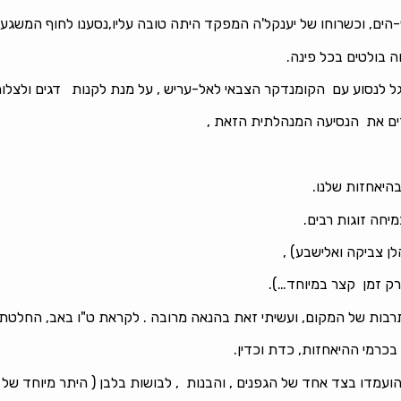
-הים, וכשרוחו של יענקל'ה המפקד היתה טובה עליו,נסענו לחוף המשגע,
 בולטים בכל פינה.
 לנסוע עם הקומנדקר הצבאי לאל-עריש , על מנת לקנות דגים ולצלות
ם את הנסיעה המנהלתית הזאת ,
בהיאחזות שלנו.
חה זוגות רבים.
ן צביקה ואלישבע) ,
רק זמן קצר במיוחד…).
תרבות של המקום, ועשיתי זאת בהנאה מרובה . לקראת ט"ו באב, החלט
בכרמי ההיאחזות, כדת וכדין.
מדו בצד אחד של הגפנים , והבנות , לבושות בלבן ( היתר מיוחד של הק