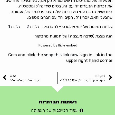
הפעילות מול מתגייסים חדשים מפי איציק אנקלביץ ובעיקר מחדשים
את זכרונות הנעורים זה עם זה. בסיום שירי נח"ל ונוסטלגיה.
ביום ששי, גם בת עמי גנץ וביתה יעל, הצטרפו לסיור של העמותה,
שהבעל והאב, יוסף ז"ל , הקים יחד עם חברים נוספים.
גלריות תמונות של ירמי אולמרט – לחצו כאו:
גלריה 2
גלריה 1
הנה מצגת (שרצה מעצמה) של תמונות מהביקור
.
Powered by
flickr embed
Com and click the
snap this link now
sign in link in the
upper right hand corner
הקודם
הבא
סוף שבוע ותיקי הנח"ל – 16-18.2.2017
טקס החלפת מח"ט נח"ל
רשתות חברתיות
עמוד הפייסבוק של העמותה