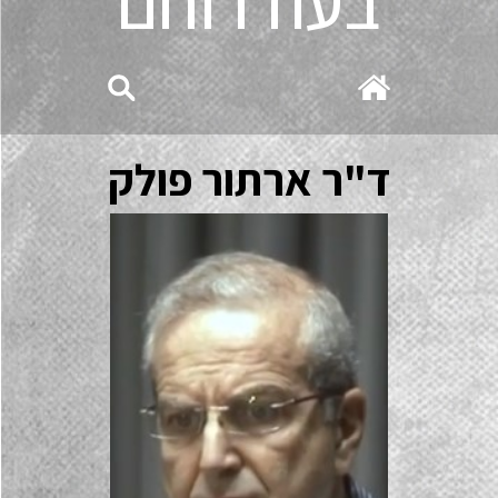
בעוז רוחם
ד"ר ארתור פולק