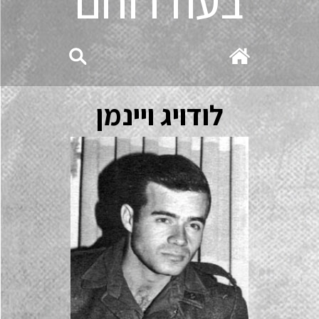
בעוז רוחם
לודויג ויינמן