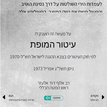
לעמדות הירי השולטות על דרך נסיגת האויב
והפעיל משם את נשק המוצב. בפעולותיו אלה
שימש דוגמא ומופת ליתר החיילים והמפקדים
במעוז, ובכך סייע להדוף בהצלחה את הסתערות
על מעשה זה הוענק לו
האויב, על אף התנאים הקשים ששררו במעוז, עם
עיטור המופת
תום ההרעשה הכבדה.
לפי חוק העיטורים בצבא ההגנה לישראל תש"ל-1970
ניסן תשל"ג אפריל 1973
רב אלוף דוד אלעזר
ראש המטה הכללי
הקודם
הבא
ניב אסף
מרדכי (מוטי) טיקוצינסקי