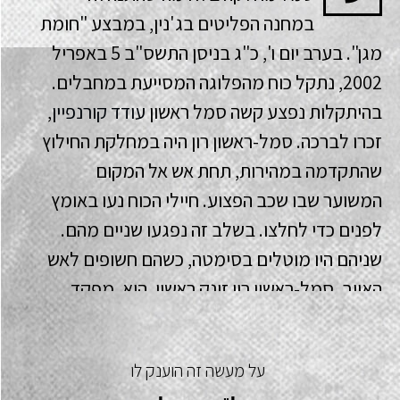
במחנה הפליטים בג'נין, במבצע "חומת
מגן". בערב יום ו', כ"ג בניסן התשס"ב 5 באפריל
2002, נתקל כוח מהפלוגה המסייעת במחבלים.
בהיתקלות נפצע קשה סמל ראשון
עודד קורנפיין
,
זכרו לברכה. סמל-ראשון רון היה במחלקת החילוץ
שהתקדמה במהירות, תחת אש אל המקום
המשוער שבו שכב הפצוע. חיילי הכוח נעו באומץ
לפנים כדי לחלצו. בשלב זה נפגעו שניים מהם.
שניהם היו מוטלים בסימטה, כשהם חשופים לאש
האויב. סמל-ראשון רון זינק ראשון. הוא, מפקד
המחלקה וחייל נוסף חילצו את הנפגעים בעודם
תחת אש. במהלך החילוץ נפגע מפקד המחלקה.
על מעשה זה הוענק לו
סמל ראשון רון תפס את הפיקוד על הכוח, המשיך