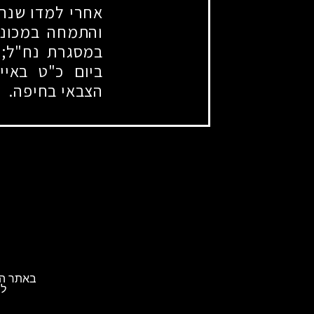
אחרי למדו שנה 
והתמחה במכונא
במסגרת נח"ל
;
נ
ביום כ"ט באי
הצבאי בחיפה.
באתר הא
לת