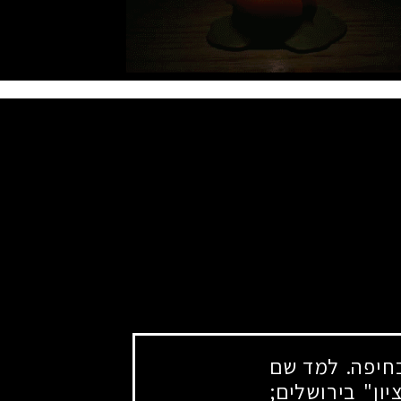
יפה. למד שם
ון" בירושלים
;