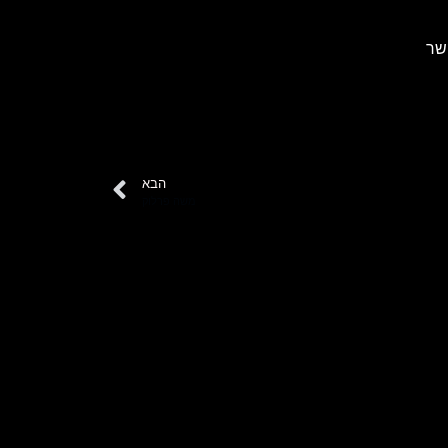
שר
הבא
משה פרלוק