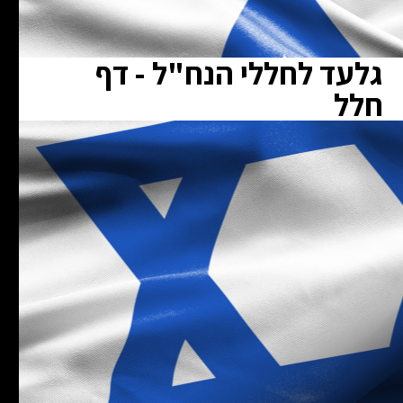
גלעד לחללי הנח"ל - דף
חלל
ת