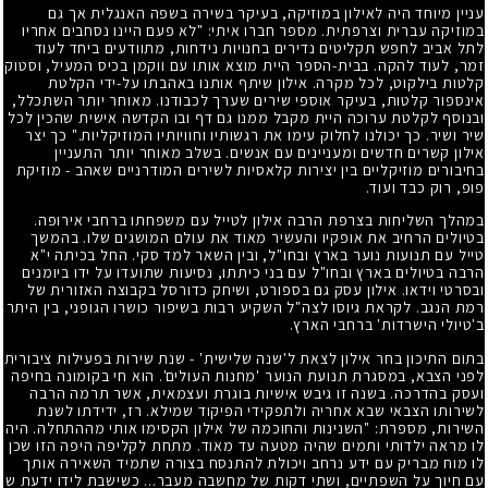
עניין מיוחד היה לאילון במוזיקה, בעיקר בשירה בשפה האנגלית אך גם
במוזיקה עברית וצרפתית. מספר חברו איתי: "לא פעם היינו נסחבים אחריו
לתל אביב לחפש תקליטים נדירים בחנויות נידחות, מתוודעים ביחד לעוד
זמר, לעוד להקה. בבית-הספר היית מוצא אותו עם ווקמן בכיס המעיל, וסטוק
קלטות בילקוט, לכל מקרה. אילון שיתף אותנו באהבתו על-ידי הקלטת
אינספור קלטות, בעיקר אוספי שירים שערך לכבודנו. מאוחר יותר השתכלל,
ובנוסף לקלטת ערוכה היית מקבל ממנו גם דף ובו הקדשה אישית שהכין לכל
שיר ושיר. כך יכולנו לחלוק עימו את רגשותיו וחוויותיו המוזיקליות." כך יצר
אילון קשרים חדשים ומעניינים עם אנשים. בשלב מאוחר יותר התעניין
בחיבורים מוזיקליים בין יצירות קלאסיות לשירים המודרניים שאהב - מוזיקת
פופ, רוק כבד ועוד.
במהלך השליחות בצרפת הרבה אילון לטייל עם משפחתו ברחבי אירופה.
בטיולים הרחיב את אופקיו והעשיר מאוד את עולם המושגים שלו. בהמשך
טייל עם תנועות נוער בארץ ובחו"ל, ובין השאר למד סקי. החל בכיתה י"א
הרבה בטיולים בארץ ובחו"ל עם בני כיתתו, נסיעות שתועדו על ידו ביומנים
ובסרטי וידאו. אילון עסק גם בספורט, ושיחק כדורסל בקבוצה האזורית של
רמת הנגב. לקראת גיוסו לצה"ל השקיע רבות בשיפור כושרו הגופני, בין היתר
ב'טיולי הישרדות' ברחבי הארץ.
בתום התיכון בחר אילון לצאת ל'שנה שלישית' - שנת שירות בפעילות ציבורית
לפני הצבא, במסגרת תנועת הנוער 'מחנות העולים'. הוא חי בקומונה בחיפה
ועסק בהדרכה. בשנה זו גיבש אישיות בוגרת ועצמאית, אשר תרמה הרבה
לשירותו הצבאי שבא אחריה ולתפקידי הפיקוד שמילא. רז, ידידתו לשנת
השירות, מספרת: "השנינות והחוכמה של אילון הקסימו אותי מההתחלה. היה
לו מראה ילדותי ותמים שהיה מטעה עד מאוד. מתחת לקליפה היפה הזו שכן
לו מוח מבריק עם ידע נרחב ויכולת להתנסח בצורה שתמיד השאירה אותך
עם חיוך על השפתיים, ושתי דקות של מחשבה מעבר... כשישבת לידו ידעת ש