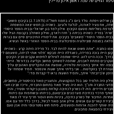
סיפור החיים של סמל ראשון אילון פרייליך
בן שרלוט ויפתח. נולד ביום כ"ג בתמוז תשל"ה
(2.7.1975)
בקיבוץ משאבי
שדה, אח צעיר לאורנה, לגלעד ולעינב. כשהיה בן חמש יצאה המשפחה
לצרפת בשליחות מטעם הקיבוץ. אילון למד בגן ישראלי ובבית-הספר היסודי
'שרת' בפריז. כשהיה בכיתה ב' חזרו לארץ, ואילון השתלב בקבוצת הגיל שלו
בבית-הספר היסודי 'משאבים' בקיבוץ. את לימודיו התיכוניים סיים עם בגרות
מלאה במגמת סוציולוגיה ופסיכולוגיה בבית-הספר האזורי באשל הנשיא.
אמו כותבת: "אתה פשוט שנאת להיות לבד. כל פרידה היתה קרע - כשהיית
קטן היית בוכה בפרידה, כשגדלת היית מבקש 'תלווי אותי לכיתה, משעמם לי
בדרך'. וככה היינו לזוג. הייתי שותפה לטיולים לחיפוש עקבים סביב הקיבוץ
ועקרבים מתחת לאבנים, שותפה למשחקי מחשב וקליעה בכדורסל. הייתי
צופה יחד איתך בתוכניות טלוויזיה, שומעת את התקליטים האהובים עליך
ועוזרת לך בהקלטות... אני בליתי איתך שעות אינספור. תמיד שמחתי על
הזמן ש'ביזבזתי' איתך, ותמיד השעות נראו לי קצרות מדי."
אילון היה תלמיד טוב בכל המקצועות, והתעניין מאוד בהיסטוריה, מחשבים,
מדעי החברה ותנ"ך. הוא היה פעיל מאוד בתחום החברתי, וריכז סביבו חוגי
חברים וידידים. היה לו כשרון לכתיבה קולחת בסגנון ביקורתי וסטירי, והיה
שותף מרכזי בכתיבת מערכונים ובביצועם, בכיתתו ובשותפות עם כיתות
אחרות. החיבור של כשרון כתיבה, ציניות וחוש הומור חריף עזר לו מאוד
ביצירת קשרים עם אנשים. אילון אהב מאוד לבשל, בדרך כלל יחד עם אמו.
היה שותף להכנת ארוחות ומטעמים, פיתח חוש גסטרונומי והיה אנין טעם
ויצירתי בהמצאת מתכונים.