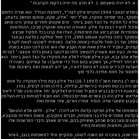
- א. לא יהיה משעמם. ב. לא תדע מה יהיה בדקות הקרובות."
בחודש דצמבר
1994
התגייס אילון לצה"ל, לחטיבת הנח"ל. הוא שירת כלוחם
ומפקד, כפי שסיפר מפקדו, סא"ל יוסי: "אילון, שקט, מופנם ומיושב בדעתו,
מילא כל תפקיד על הצד הטוב ביותר. 'מים שקטים חודרים עמוק' הינו מושג
שיכול להעיד רבות על אילון. האווירה הנינוחה שהקרין סביבו, ההחלטיות
והמסירות שבהן ביצע את משימותיו, העלו את קרנו בכל תפקיד שביצע.
ממפקד כיתה בפלוגת אוגוסט
1995
, דרך סמל מחלקה בפלוגת נובמבר
1996
ועד רב-סמל-פלוגתי באותה פלוגה. כשנסיתי לשכנעו לצאת לקורס
קצינים, הסביר לי אילון שאת שנת הקבע שלו הוא תרם לפני הצבא בשנת
שירות. כעת הוא מעוניין להמשיך ולתרום לנוער באופן בלתי אמצעי." למרות
שלא אהב צבא, הבין אילון שעליו למלא את תפקידו על הצד הטוב ביותר. הוא
לא ויתר לחייליו, אך השקיע בהם הכל כדי שיתגברו על קשייהם. כשהיו לו
הערות לבכירים ממנו לא היסס להעיר, אך ידע לעשות זאת בישיבות סגל
ולשמור על חזות אחידה כלפי חוץ.
ביום י"ג בתמוז תשנ"ז
(18.7.1997)
נפל אילון בעת מילוי תפקידו. כל אותו
יום היה בכינוס חטיבתי בירושלים, ובלילה, בדרכו חזרה לבסיס, נהרג
בתאונת-דרכים בכביש המוביל מפרדיס לאליקים. יחד איתו נהרג סמ"ר ליאור
אליאש. אילון היה בן עשרים-ושתיים בנופלו. הוא הובא למנוחות בבית-העלמין
בקיבוץ משאבי שדה. הותיר אחריו הורים, שתי אחיות ואח.
משפחתו של אילון הפיקה קלטת וידאו לזכרו: "אילון - חלום שלא התגשם".
בקלטת מספרים עליו בני משפחה, חברים מהקיבוץ, משנת השירות ומהצבא,
מוצגים מערכונים שכתב וששיחק בהם, שירים שאהב ודברי הפרשנות שלו
לתוכנם, ותמונות מתחנות בחייו.
מדי שנה, באזכרת יום השנה למותו, מתקיים טיול למשפחות בנגב, האזור