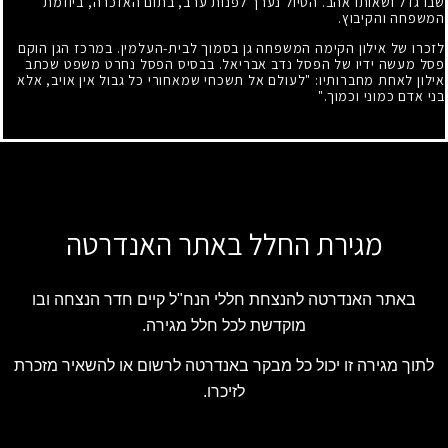
שבו גדל ושאותו אהב. הטיול נערך לפנות ערב, בתום האזכרה, ביוזמת
המשפחה והקיבוץ.
לזכרו של אילון הקימה המשפחה גן בסמוך לבית-העלמין. במרכז הגן הוקם
פסל מעשה ידיו של הפסל נדב אבריאל. בבסיס הפסל נחרט משפט שכתב
אילון לאחת מחברותיו: "לעולם אל תשכחי שמאחורי כל גבול אין אויב, אלא
בני אדם כמוני וכמוך."
מגירת החלל באתר האנדרטה
באתר האנדרטה להנצחת חללי הנח"ל קיים חדר הנצחה ובו
מוקדשת לכל חלל מגירה.
לתוך מגירה זו יכול כל מבקר באנדרטה לרשום או להשאיר מזכרת
לזיכרו.