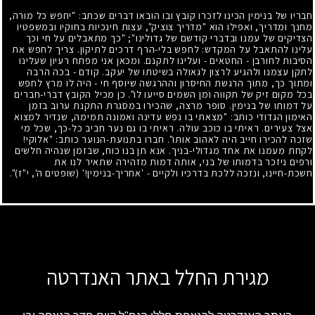
חבריו של בנימין הכינו לזכרו קובץ ובו הובאו דברים שכתב: "יחפש כל מורה,
מחנך ומדריך, ואפילו הוא "מדריך צוציק", עצות חינכיות בחוקיו ובמשפטיו
הצדיקים של עמנו ובדברי קודשם של גדולינו
;"
"כך מתאבלים על חי וכך
עלינו להתאבל על המקדש: לחפש בלי-הרף דרכים לתיקון. צריך לחפש את
הסיבות לחורבן
-
החטאים
-
ועלינו לתקנם. ומכאן אני מפתח רעיון שעלינו
לתקן עצמנו ולהגיע לרצון לגאולה בשיטתו של יעקב. קודם
-
בכה הרבה
ומתוך כך, מתוך הרגשת החיסרון וההרגשה שיוסף חי
-
היה לו מרץ לחפש
בכל מקום זיק של תקווה ומן השמים סייעו לו". כן מכיל הקובץ דברי-חברים
על דמותו של בנימין. סופר מרצה, שהכירו במסגרת התקנת ערוב בזמן
האימון הגדודי כותב: "מצאתי בו נפש עדינה ואמונה תמימה, שנדיר למצוא
אצל צעירים. ראיתי בו כוכב עולה. ראיתי בו גם נער חביב כל-כך, שכל מי
שזכה להכירו חייב היה לאהוב אותו". חברו בתנועת-הנוער כותב: "אלוקי!
לקחת מעמנו את אחד מגדולי-בניך. אנא תן בנו כוח, שבזמן שנהיה חלשים
ורפים ניזכר בדמותו של בני, אותה דמות מזהירה שתאיר לנו את
חשכת-חיינו, ונזכה ללכת בדרכיו ולקיים
-
'אחריך-בנימין!' (שופטים ה', י"ז)".
מגירת החלל באתר האנדרטה