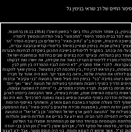
סיפור החיים של רב טוראי בנימין גל
בנימין, בן אסתר ויהודה, נולד ביום י' בחשון תשט"ו
(6.11.1954)
ברחובות.
הוא למד בבית-הספר היסודי "תחכמוני" בעיר-הולדתו והמשיך לימודיו
בישיבה תיכונית, ישיבת ב"ע "נתיב-מאיר" בירושלים וכן בישיבת-הסדר "הר
עציון" באלון-שבות. בנימין הצטיין במיוחד בלימודי-קודש ובהבעה עברית,
בעל-פה ובכתב. במקביל ללימודים בישיבה התכונן בשקידה לבחינות-הבגרות
ועמד בהן בהצלחה. ובעיקר זכה בציונים טובים בתלמוד ובמחשבת-ישראל.
מלמדיו וחבריו ללימודים העריכו מאוד את שקידתו, את יושרו ואת דבקותו
בעקרונות. לדברי אחד מחבריו, "לא הייתה לגביו ההפרדה בין חזון לבין
הגשמתו, בין הראש לבין היד, בין החכמה לבין המעשה". בנימין שאף להקנות
גם לזולתו את התורה שלמד, וראה בה אוצר יקר. הוא היה אהוד על חבריו
והם כינוהו בחיבה "בני". בנימין היה פעיל מאוד בתנועת "בני עקיבא" וברבות
הימים הדריך בסניף רחובות והשתתף בפעילות של תנועת "גשר" ואף ייסד
את סניפה ברחובות. חבריו וחניכיו מספרים, כי "הייתה לו השפעה עצומה,
ראשית בדוגמה האישית שנתן, ושנית בעשייה, אשר התבטאה ביזמתו לארגן
פעולות והדרכה בסניף-התנועה ובסיוע בעצה נאמנה למרכזים". הוא היה גם
שותף לכל פעולה שמקורה באהבת העם והארץ, והשתתף באיסוף-תרומות
למען יהדות רוסיה, באמצעות מכירת שלגונים ב"נתיב-מאיר" בעת ההפסקה
;
בפעילות של "התנועה למען ארץ ישראל השלמה" וכן ב"אריאל" זו התנועה
לעלייה לתפילה להר-הבית. הוא ידע על בוריים את תולדות-הישוב ותולדות
מלחמת-הקוממיות ובמיוחד התרשם מן המחתרות שפעלו נגד השלטון
הבריטי, מדמותו של מפקד לח"י, אברהם שטרן ("יאיר") ומן הרב צבי-יהודה
קוק זצ"ל, אשר שימש לו דוגמא ומופת. בני היה תוסס וסוער, אבל ידע לעצור