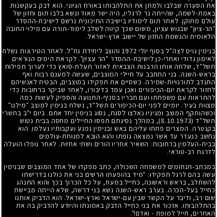
את הסערה שבלבו ולמתן את התלהבותו באורח הגיוני. הוא דבק בעקשנות
באמת-לשמה, שהייתה נר לרגליו, היה ישר מאוד ונשא בלבו תום וחזון של
עולם מתוקן. לאחר תום לימודיו בישיבה התיכונית נרשם לישיבת-ההסדר
"הר-ציון" שבגוש עציון, משום שכך קיווה לשלב לימוד-תורה עם מילוי החובה
הלאומית והגשמת החזון של יישוב ארץ-ישראל.
בנימין גויס לצה"ל בסוף יולי
1972
והוצב ליחידת נח"ל. לאחר הטירונות נשלח
לאימון גדודי ואחרי-כן לישיבת-ההסדר "הר עציון". לקראת הימים הנוראים
תשל"ד, שלחה אותו הרבנות הצבאית לאזור תעלת-סואץ כדי לערוך תפילות
בראש-השנה. בני התחבב על חיילי המוצבים, שעשה למענם רבות ואף
התנדב לתורנויות-שמירה. כשסיים את תפקידו במוצבים, הבטיח לאנשיהם
לחזור לקראת יום-הכיפורים ואכן עמד בדיבורו, לאחר שביקר ברחובות כדי
להתראות עם משפחתו ועם חבריו בסניף-התנועה והספיק לעשות כמה
מצוות בעיר. יומיים לפני יום-הכיפורים תשל"ד, נשלח בנימין למוצב "מילנו"
וכשהותקף המוצב ומגיניו נאלצו לסגת, נסוג בנימין יחד אתם. ביום י"ב בתשרי
תשל"ד
(8.10.1973)
, במהלך נסיגתם תפסו החיילים מחסה בבית נטוש
בקנטרה. המצרים פתחו עליהם באש ובנימין נפגע ועקבותיו נעלמו. הוא
נחשב כנעדר עד אשר נמצאה גופתו והוא הובא למנוחת-עולמים
בבית-העלמין ברחובות. השאיר אחריו הורים ושתי אחיות. לאחר נופלו הועלה
לדרגת רב-טוראי.
במכתב-תנחומים למשפחה השכולה, כתב מפקדו של אחד המוצבים שבנימין
עשה בהם לרגל תפקידו: "מיד בהופעתו הרשים בני את כולנו בדרישתו
להשתלב, בראש וראשונה, כחייל במעוז, על כל הכרוך בכך והוא התנהג
כחייל בעל-הכרה. בערב ראש-השנה נשא בני דרשה, שלא הייתה מביישת
שום רב, ודיבר על הקשר שבין עם-ישראל וארץ-ישראל. הוא הדביק אותנו
בהתלהבותו. אזכור את בני כחייל הדבק באמונתו והיודע להדביק בה את
האחרים, חייל למופת
-
ואדם!".