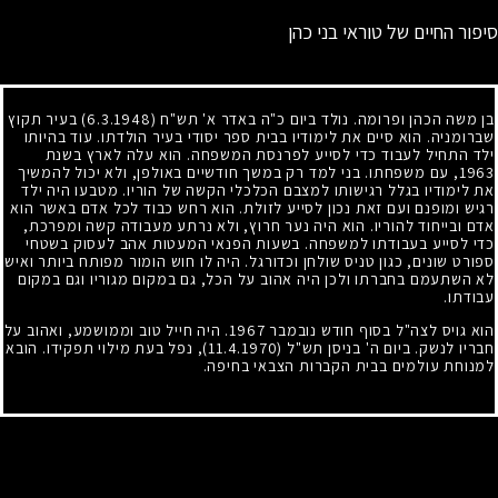
סיפור החיים של טוראי בני כהן
בן משה הכהן ופרומה. נולד ביום כ"ה באדר א' תש"ח
(6.3.1948)
בעיר תקוץ
שברומניה. הוא סיים את לימודיו בבית ספר יסודי בעיר הולדתו. עוד בהיותו
ילד התחיל לעבוד כדי לסייע לפרנסת המשפחה. הוא עלה לארץ בשנת
1963
, עם משפחתו. בני למד רק במשך חודשיים באולפן, ולא יכול להמשיך
את לימודיו בגלל רגישותו למצבם הכלכלי הקשה של הוריו. מטבעו היה ילד
רגיש ומופנם ועם זאת נכון לסייע לזולת. הוא רחש כבוד לכל אדם באשר הוא
אדם ובייחוד להוריו. הוא היה נער חרוץ, ולא נרתע מעבודה קשה ומפרכת,
כדי לסייע בעבודתו למשפחה. בשעות הפנאי המעטות אהב לעסוק בשטחי
ספורט שונים, כגון טניס שולחן וכדורגל. היה לו חוש הומור מפותח ביותר ואיש
לא השתעמם בחברתו ולכן היה אהוב על הכל, גם במקום מגוריו וגם במקום
עבודתו.
הוא גויס לצה"ל בסוף חודש נובמבר
1967
. היה חייל טוב וממושמע, ואהוב על
חבריו לנשק. ביום ה' בניסן תש"ל
(11.4.1970)
, נפל בעת מילוי תפקידו. הובא
למנוחת עולמים בבית הקברות הצבאי בחיפה.