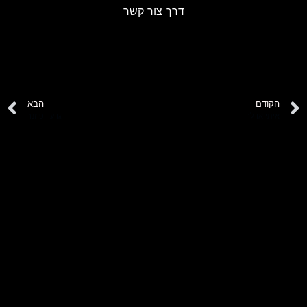
דרך צור קשר
הקודם
הבא
איתי אדלר
גדעון פוזנר