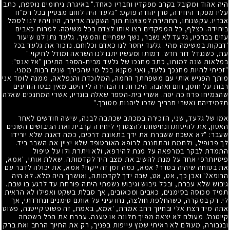
היה אהוד ומקובל בקרב מפקדיו וחבריו כאחד." באיגרת ניחומים נוספת, כתב
עליו מפקד היחידה, סרן יהודה פוקס: "גלעד היה לוחם מצטיין בכל רמ"ח
אבריו. עקשנותו, החתירה למצוינות תוך השקעה אדירה, היו ויהיו לנו לסמל
ביחידה. כצלף, כל המפקדים רצו אותו לצדם בכל משימה. למרות כאבים
עזים בברכיו, גלעד לא נשבר, נשך שפתיים והמשיך. גלעד נתן לנו שיעור
'דבקות במשימה מהי'. גלעד יחסר לנו כאדם וכלוחם. נזכור את גלעד בכל
עת, כשנגדל דור חדש. דמותו ומעשיו יתנו לנו השראה ומודל לחיקוי."
במלאות שנה למותו, כתב מחנכו של גלעד מבית-הספר התיכון "אליאנס":
"זכיתי להיות מחנכך גלעד, ואני מקנא בכל מי שהכירך שנים רבות ממני.
מותך הפגיש אותי עם משפחתך החמה, המלוכדת והנפלאה, ממנה לומד אני
רבות על חוסן, חום ואהבה. היכרות זו הבהירה לי היטב מאין נבטו הזרעים
שהצמיחו פרח כה יפה. אשרי בית-הספר שאלה בוגריו, אשרי המחנכים שאלה
תלמידיהם ואשרי חבריך שזכו ליהנות מטובך."
אמו של גלעד, שני, הזכירה במכתב שכתבה לבנה, שישה חודשים לאחר
האסון, את להיטותו ונחישותו להצטרף ליחידה קרבית ואת הגיבושים השונים
שעבר: "לא אשכח ששברת את ידך בתאונת דרכים, כמה דאגת שלא יורידו
לך פרופיל, נלחמת והתחננת לרופא האורטופד שלא יציין את השבר ביד.
התמדת לבקר במרפאה על מנת להירפא, ולא ויתרת ולו על טיפול
פיסיותרפי אחד על מנת להשיב את מצב היד לקדמותה. שאלת אותי, 'אמא,
את בטוחה שיהיה בסדר? אמא, כמה זמן זה ייקח? אמא, את יכולה לדבר עם
הרופא?' ואכן כך, אט, אט, שבה ידך לקדמותה, ואושרך היה מלא. לא היה
גיבוש שלא עברת, ובכל גיבוש וגיבוש נשמתי היתה פורחת עד לרגע בו שבת.
תמיד מכוסה בסימנים, כאבים ומכאובים, אך סבלת בשקט ואפילו לא הראית
לי. רק במקרה, כשהחלפת חולצה, נחו עיני על אותם סימנים ונחרדתי, אך
אתה מיד רצת אלי ובחיוך רחב אמרת, 'אמא, באמת, זה פשוט קייטנה, פשוט
קייטנה'. מעולם לא יצאה מפיך תלונה או טענה. עברת את הכל בשמחה
ובגבורה, מעולם לא ראיתי שמץ עייפות בפניך, רק את החיוך הרחב ואת ברק