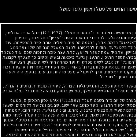
סיפור החיים של סמל ראשון גלעד מושל
בן שני ומשה. נולד ביום כ"ב בטבת תשל"ז
(12.1.1977)
בתל אביב. אח לשי,
עינת והדס. גלעד למד בבית-הספר היסודי "עציון" בתל אביב, ובתיכון
"אליאנס" ברמת אביב, במגמה הכימית-ריאלית אותה סיים בהצטיינות. עוד
כילד בלט גלעד, הודות לחריפותו ולמנת המשכל הגבוהה שלו. נער צנוע
וביישן, שתמיד שמח לעזור ולייעץ, לתת עצה טובה ולהטות שכם. עוד כשלמד
בבית-הספר התיכון, התעניין גלעד בימאות ובשיט ומשום כך הצטרף לקבוצת
"הפועל" תל אביב לשיט מפרשיות ועד מהרה היה לשייט מצוין, הצטיינות
שאפיינה גם את פעילותו בגדנ"ע אוויר. הוא השתתף בתחרויות ארציות, זכה
במקומות ראשונים וגרף לחיקו לא מעט מדליות וגביעים. בנוסף, היה גלעד
חבר נאמן ב"צופי ים".
בשלהי אוגוסט
1995
התגייס גלעד לצה"ל, ליחידה מובחרת בחטיבת הנח"ל,
יחידת פלנ"ט. הוא שירת כצלף, הצטיין בתפקידו והיה לוחם בכל רמ"ח אבריו.
בערב של יום כ"ח בשבט תשנ"ז
(4.2.1997)
אירע אסון המסוקים, כששני
מסוקי יסעור התנגשו מעל מושב שאר ישוב. שבעים ושלושה הלוחמים, שעשו
דרכם לפעילות מבצעית בלבנון, נהרגו, וביניהם גלעד. גלעד הובא למנוחות
בבית העלמין בקרית שאול, בתל אביב. הוא הועלה לדרגת סמ"ר לאחר מותו.
בן עשרים היה בנופלו. הותיר אחריו הורים, אח ושתי אחיות. הרמטכ"ל אמנון
ליפקין שחק כתב באיגרת התנחומים למשפחה: "גלעד שירת כלוחם בפלוגת
'עורב' של חטיבת הנח"ל, ותואר על ידי מפקדיו כחייל וכלוחם משכמו
ומעלה, שבלט בדבקותו ובמסירותו והפגין מוטיבציה גבוהה לשירות הצבאי.