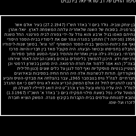
סיפור החיים של רב טוראי יואל בירנבוים
בן יצחק וצביה. נולד ביום ז' באדר תש"ז
(27.2.1947)
בעיר אולם אשר
בגרמניה. בסוכות של השנה שלאחריה עלתה המשפחה לארץ. יואל-אהרן
נתיתם מאמו בגיל ארבע והוא גודל על-ידי צפורה לבית פורטנוי. החל משנת
1956
(מכיתה ד') התחנך במנרה וגמר שם את לימודיו בבית-הספר היסודי
ואף את כיתות-ההמשך בבית-הספר המשותף "הר וגיא". במשך שנות-לימודיו
התבלט בתפיסתו ובכושר-הבעתו. היה מקובל מאד בין חבריו והיווה מרכז
חברתי. בעבודה גילה עניין ואחריות והתמיד בענף-המטע מתוך מסירות
ורכישת-ידע. תיכנן להמשיך בלימודים גבוהים בשובו הביתה לאחר שירותו
בצה"ל
;
הוא אמר ללמוד את תורת-הרפואה. היה מחונן בכשרון דרמטי וכן
הצטיין בנטיות מוסיקליות ואף למד לנגן על כלים שונים (כגון חלילית
ואקורדיון). תודות לכשרונות אלה היה הרוח החיה במסיבות ובאירועים
חברתיים. לצה"ל גויס בנובמבר
1965
, עבר בהצלחה את מבדקי-הטיס והביע
רצונו להתגייס לחיל זה אולם המשק הכריע והוא לא גויס לשם כי אם התנדב
לנח"ל. היה עליז ברוחו ובעל-מרץ וכרב"ט היה דואג לחייליו למעלה מן
המוטל עליו. נפל בשעת מילוי תפקידו ביום כ' באדר א' תשכ"ז
(1.3.1967)
והובא למנוחת-עולמים בבית-הקברות בקיבוץ מנרה. המשק הוציא חוברת
לזכרו ועל-שמו.