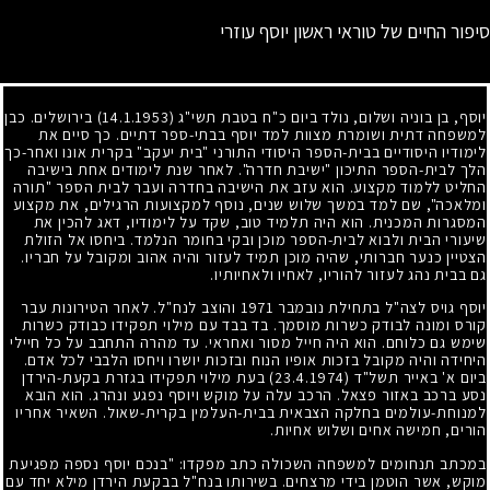
סיפור החיים של טוראי ראשון יוסף עוזרי
יוסף, בן בוניה ושלום, נולד ביום כ"ח בטבת תשי"ג
(14.1.1953)
בירושלים. כבן
למשפחה דתית ושומרת מצוות למד יוסף בבתי-ספר דתיים. כך סיים את
לימודיו היסודיים בבית-הספר היסודי התורני "בית יעקב" בקרית אונו ואחר-כך
הלך לבית-הספר התיכון "ישיבת חדרה". לאחר שנת לימודים אחת בישיבה
החליט ללמוד מקצוע. הוא עזב את הישיבה בחדרה ועבר לבית הספר "תורה
ומלאכה", שם למד במשך שלוש שנים, נוסף למקצועות הרגילים, את מקצוע
המסגרות המכנית. הוא היה תלמיד טוב, שקד על לימודיו, דאג להכין את
שיעורי הבית ולבוא לבית-הספר מוכן ובקי בחומר הנלמד. ביחסו אל הזולת
הצטיין כנער חברותי, שהיה מוכן תמיד לעזור והיה אהוב ומקובל על חבריו.
גם בבית נהג לעזור להוריו, לאחיו ולאחיותיו.
יוסף גויס לצה"ל בתחילת נובמבר
1971
והוצב לנח"ל. לאחר הטירונות עבר
קורס ומונה לבודק כשרות מוסמך. בד בבד עם מילוי תפקידו כבודק כשרות
שימש גם כלוחם. הוא היה חייל מסור ואחראי. עד מהרה התחבב על כל חיילי
היחידה והיה מקובל בזכות אופיו הנוח ובזכות יושרו ויחסו הלבבי לכל אדם.
ביום א' באייר תשל"ד
(23.4.1974)
בעת מילוי תפקידו בגזרת בקעת-הירדן
נסע ברכב באזור פצאל. הרכב עלה על מוקש ויוסף נפגע ונהרג. הוא הובא
למנוחת-עולמים בחלקה הצבאית בבית-העלמין בקרית-שאול. השאיר אחריו
הורים, חמישה אחים ושלוש אחיות.
במכתב תנחומים למשפחה השכולה כתב מפקדו: "בנכם יוסף נספה מפגיעת
מוקש, אשר הוטמן בידי מרצחים. בשירותו בנח"ל בבקעת הירדן מילא יחד עם