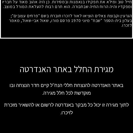
חייל טוב ומילא את תפקידו בנאמנות ובמסירות. כן היה אהוב מאוד על חבריו
ומפקדיו והיה הרוח החיה שבחבורה. הוא תרם רבות להעלאת המורל במוצב.
הגרעין וקבוצת צאלים הוציאו לאור לזכרו חוברת בשם "פרחים עצובים
;"
בעלון בית-הספר "שבח" מיוני
1970
פרסם מורו, שאול אבי-שאול, מאמר
לזכרו.
מגירת החלל באתר האנדרטה
באתר האנדרטה להנצחת חללי הנח"ל קיים חדר הנצחה ובו
מוקדשת לכל חלל מגירה.
לתוך מגירה זו יכול כל מבקר באנדרטה לרשום או להשאיר מזכרת
לזיכרו.