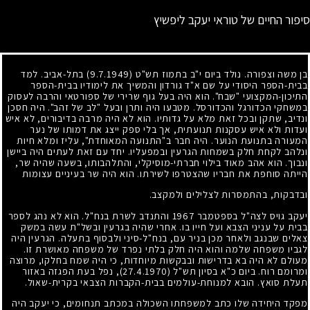
סיפור החיים של טוראי יעקב ליפשיץ
בן משה וצפורה. נולד ביום י"ב בתמוז תש"ט
(9.7.1949)
בתל-אביב. למד
בבית-הספר היסודי על שם א"ד גורדון והמשיך את לימודיו בבית-הספר
התיכון-המקצועי "שבח". הוא היה בעל גוף שרירי של ספורטאי והרבה לעסוק
במשחקי הכדורגל והכדורסל. מטבעו היה ותרן ובעל "לב של זהב". היה חסכן
ונדיב, שתקן ובכל זאת מלא על גדותיו. הוא לא היה מרבה בדיבורים, לא איש
ועדות ולא איש עסקנות תנועתית, אך בלי ספק ייצג את דמותו של נער
המעורה בתנועת הנוער. היה חבר ב"התנועה המאוחדת", עליז ומלא חיות
ונלהב לקחת חלק בשמחות הגרעין ובמפעליו. יחד עם זאת לעתים היה ביישן
ונבוך. הוא אהב מאוד בילוי חברתי-מוסיקלי, והתלהבותו, בשעה שהיה שר,
הייתה סוחפת את חבריו שהצטרפו לשירתו. הוא היה שר בעיניים עצומות
ובדבקות, בהתמסרות לצלילים ולמקצב.
יעקב גויס לצה"ל בספטמבר
1967
והתנדב לשרת בנח"ל. הוא לא נהג לספר
בבית על עניני הצבא ועל חייו בו. אחרי שהיה בגרעין ובשל"ת עשה במשק
צאלים שבנגב ולאחר מכן בניר עם, בנח"ל-סיני ולבסוף בתעלה. הגרעין היה
לגביו משפחה שלמה והוא היה חלק בלתי נפרד של משפחה מאושרת זו.
מעולם לא היה בא בדרישות ובבקשות מיוחדות, כי היה שמח בחלקו, מרוצה
ומרומם רוח. ביום כ"א בסיון תש"ל
(27.4.1970)
, נפל בעת הפגזה באזור
תעלת סואץ. הובא למנוחת-עולמים בבית-הקברות הצבאי בקרית-שאול.
מפקד היחידה שלו כתב למשפחתו השכולה במכתב תנחומים, כי יעקב היה