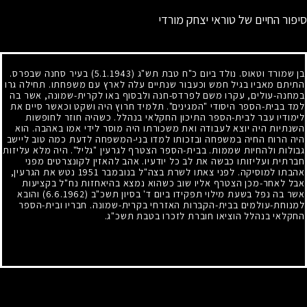
סיפור החיים של טוראי יצחק מורדי
בן שמורד וטאוס. נולד ביום כ"ח טבת תש"ג (5.1.1943) בעיר סחנה שבפרס.
התיתם מאביו בגיל חמש וכעבור שנתיים עלה לארץ עם משפחתו. תחילה גרו
במחנה-עולים, עקרו משם לפרדס-חנה ולבסוף באו לקרית-שמונה, אשר בה
למד בבית-הספר היסודי "המגינים". תלמיד חרוץ היה ושקט וכאשר סיים את
לימודיו עבר לבית-הספר התיכון החקלאי בנהלל. כשהיה חוזר לחופשות
השנתיות היה יוצא לעבודה ואת משכורתו היה מוסר לידי אמו באהבה. הוא
היה הרוח החיה במשפחה ובזכותו למדו בני-המשפחה לדעת כמה טוב ליישב
גבולות ולהחיות שממות. בבית-הספר הצטרף לגרעין "גליל". היה מלא עליזות
חברתית ועליזותו כבשה את לב כל יודעיו. אהב להאזין לקונצרטים מפני
אהבתו למוסיקה. לפני צאתו לשרת בצה"ל בנובמבר
1951
נטש את הגרעין,
אבל לאחר-מכן הצטרף אליו שוב כשהוא נמצא בהיאחזות נח"ל בקציעות
אשר בה נפל בשעת מילוי תפקידו ביום ד' בסיון תשכ"ב
(6.6.1962)
והובא
למנוחת-עולמים בבית-הקברות האזרחי בקרית-שמונה. חבריו ובית-הספר
החקלאי בנהלל הוציאו חוברת לזכרו בטבת תשכ"ג.