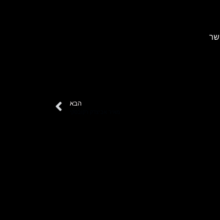
שר
הבא
מאיר אביצדק רקובסקי