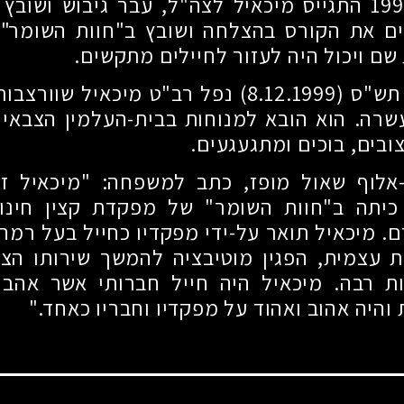
בחודש מרס 1999 התגייס מיכאיל לצה"ל, עבר גיבוש וש
יים את הקורס בהצלחה ושובץ ב"חוות השומר"
שם ויכול היה לעזור לחיילים מתקשים.
ביום ל' בכסלו תש"ס (8.12.1999) נפל רב"ט מיכאי
שרה. הוא הובא למנוחות בבית-העלמין הצבאי 
ובים, בוכים ומתגעגעים.
אלוף שאול מופז, כתב למשפחה: "מיכאיל זיכ
יתה ב"חוות השומר" של מפקדת קצין חינוך
. מיכאיל תואר על-ידי מפקדיו כחייל בעל רמה 
 עצמית, הפגין מוטיבציה להמשך שירותו הצב
ות רבה. מיכאיל היה חייל חברותי אשר אהב ל
והיה אהוב ואהוד על מפקדיו וחבריו כאחד."