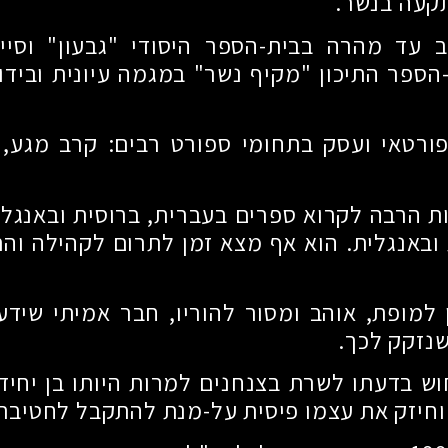
קעה בנשר.
 עד מהרה בבית-הספר היסודי "גבעון" וסיים
ספר התיכון "מקיף נשר" במגמה עיונית ובידו
ורטאי ועסק בתחומי ספורט רבים: קרב מגע, אי
ות הרבה לקרוא ספרים בעברית, ברוסית ובאנגל
ובאנגלית. הוא אף מצא זמן לתרום לקהילה ו
 למופת, אוהב ומסור להוריו, חבר אמיתי שידע 
נזקק לכך.
וש בדעתו לשרת בצנחנים למרות היותו בן יחיד.
חיזק את עצמו פיסית על-מנת להתקבל לחטיבת 