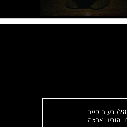
בן יחיד לרעיה ולאוניד. נולד ביום כ' בכסלו תשמ"א (28.11.1980) בעיר קייב
 11 שנים, עלה עם הוריו ארצה