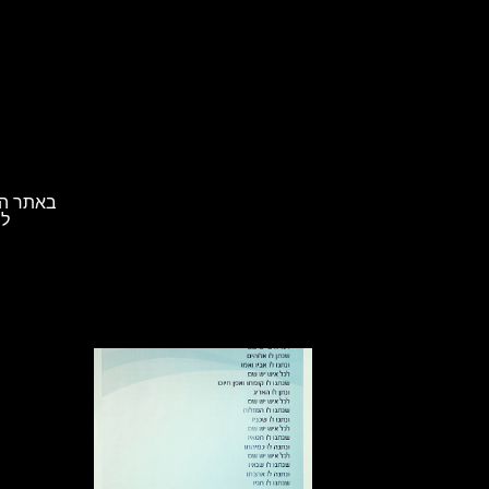
באתר הא
לת