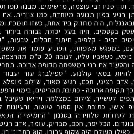
. תווי פניו רבי עוצמה, מרשימים. מבנה גופו תמ
ותן הניע במין תנועה מיוחדת, כמו ציורית. את
אנגלית, היה מחזיק ביד אחת, כשזו תומכת ו
 עסק בקסמים. היה בעל יכולת גבוהה ביותר ב
ים רבים - קלפים, חיתוך חבלים, טבעות, "ק
 פעם, במפגש משפחתי, הפתיע עומר את משפ
כיסא, כשאביו עליו, לגובה
20
ס"מ מהרצפה. א
הסעיר את בני המשפחה תקופה ארוכה. תחביבו
היות במאי קולנוע. "ספילברג עוד יעבוד ב
 אדם רציני, חכם, רגיש מאוד, שילוב מופלא
ך תקופה ארוכה - כתיבת תסריטים, בימוי והפע
תפים לעשייה, צילום במצלמת וידיאו שקיבל 
פ אישי, כתיבת אין ספור טיוטות ורעיונות 
ת לסדרות טלוויזיה בסגנון "החמישייה הקאמ
וגרים. הכל יפה, חכם, מבריק. עומר, אדם רגיש
אילו העולם היה שקוף עבורו. הוא התבונן בו, ע