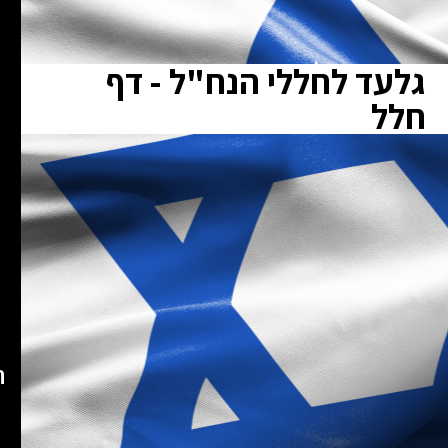
גלעד לחללי הנח"ל - דף
חלל
ת