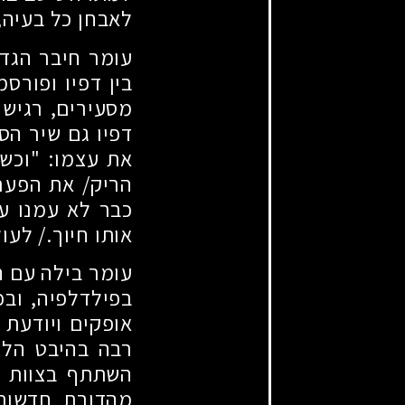
לאבחן כל בעיה,
עומר חיבר הגדר
בין דפיו ופורס
מסעירים, רגישי
דפיו גם שיר הס
את עצמו: "וכשנ
הריק
/
את הפער
כבר לא עמנו עו
אותו חיוך./ לעו
עומר בילה עם ה
בפילדלפיה, ובכ
אופקים ויודעת 
רבה בהיבט הלי
השתתף בצוות הט
מהדורת חדשות 