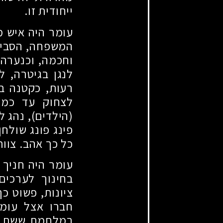
ייחודית זו.
עומר היה איש מ
המשפחה, הסבים 
וחכמה, וכנערה
לנגן בגיטרה, ל
רעות, כקטנה במ
לצחוק עד כמה 
(הילדים), נהג 
פינג פונג שולח
כל כך אהב. צוות
עומר היה חניך 
בחינוך לערכים
ציונות, פשוט כ
חברו אצל עומ
במלחמת ששת הי