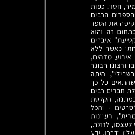
יר, חסון. כפות
 הספרים הרבים
מקיפה את הספר
תחום זה והוא
טיעת" איברים
חתו כאשר ללא
ירוע מדהים,
 ורצונו הבוגר
שבילי", היתה
 שהתאים כל כך
לת חברים רבים
במתנה, הקלטת
לסרטים - והכל
רית", רעיונות
 לעצמו, לזולת,
ליו ודרכו. ידע