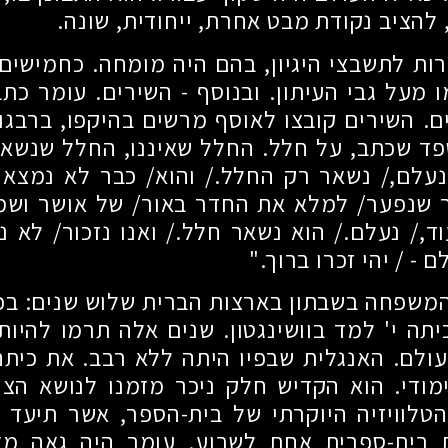
 להציב נקודת מבט אחרת, ייחודית, שונה.
ות לתשבצי היגיון, בהם היה מומחה. כחמישים
מו מעל גבי העיתון. ובנוסף - השירים. עומר כת
ם. השירים קובצו לאוסף מרשים בהיקפו, ברבגוני
פד שכתב, על חלל. החלל שאיננו, החלל שנשאר
עלם,/ נשאר רק החלל./ והוא
/
כבר לא נמצא 
 שנפער
/
למלא את החדר באור
/
של אושר ושמח
ד,/ נעלם./ הוא נשאר חלל./ ואנו נזכור
/
לא נש
לם -
/
יהי זכרו ברוך."
משפחה בשבתון בארצות הברית שלוש שנים: בכי
יתה י' למד בוושינגטון. שנים אלה תרמו להיות
עולם. האנגלית שבפיו היתה ללא רבב. את כיתה
מודי. הוא הקדיש חלק ניכר מזמנו לנושא הצי
לוויזיה היוקרתי של בית-הספר, אשר תיעד א
בית-ספרית אחת לשבוע. עומר היה גאה מא