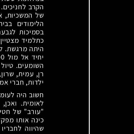
הקרב לחניכים. 
של המשכיות, א
הלימודים בבית
בסמיכות לגבעה,
כתלמיד מצטיין
היתה מרגשת. לק
יחיד אל מול
00
השומעים. טיול 
רן, עמית, שרון,
ילדות, חברי אמת
חשוב היה לעומר
לאומית. ואכן,
"עורב" של חטיב
כינה אותו מפקד
שהיווה לחבריו