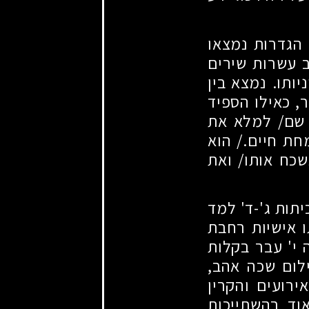
 הגדרות נמצאו
ב עשרות שירים
ותו. נמצא בין
, כאילו הספיד
שם
/
למלא את
ת חיים./ הוא
כח אותו
/
ואת
תות ג'-ד' למד
ו אישיות רחבת
 י' עבר בקלות
לום שכה אהב,
ירועים והקרין
וד בהשתייכות