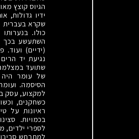
הגיוס קוצץ מאוד
ידיו גדולות, א
שקרא בעברית וב
כולו. בנערותו
השתעשע בכך ימ
(ידיים) ועוד.
נגיעת יד הרים 
שתועד במצלמה ו
של עומר היה ל
הסיסמה. ועומר,
למקצוע, עסק בכ
כשחקנים, וכשו
ראיונות על טיי
בכמויות. סצינו
לספרי ילדים, מב
למתרחש סביבו. כ