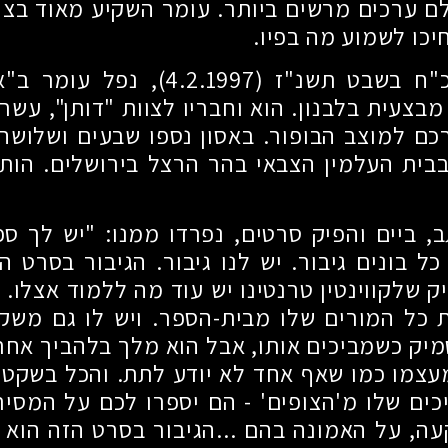
ם ערכים מרשים ביותר. עומר השקיע מאוד בצוו
חיכו לשמוע מה בפיו.
כ"ח בשבט תשנ"ז
(4.2.1997)
, נפל עומר ב"א
בצעית בלבנון. הוא וחבריו לצוות "דותן", עשר
כם למוצב הבופור. באסון נספו שבעים ושלושה
בית העלמין הצבאי בהר הרצל בירושלים. הותי
, ביים והפיק סרטים, נפרדו ממנו: "יש לך ספ
כל בונים גיבור. יש לנו גיבור. הגיבור בסרט ה
 שלקווינטין טרנטינו יש עוד מה ללמוד אצלו. 
 כל המורים שלו מבית-הספר. ויש לו גם משקפ
מיק כשמביכים אותו, אבל הוא מלך בלהביך אחר
מעצמו כמו שאף אחד לא יודע לתת. והכל בשקט 
ים שלו מ'הצופים' - הם יספרו לכם על המסיר
ה, על האמונה בהם ...הגיבור בסרט הזה הוא 