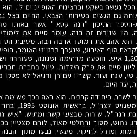
הכל נעשה בשקט וברצינות האופייניים לו. הוא
ותה גם הגשים בשירותו הצבאי. החיים בצל ג
-הספר התיכון "רנה קסאן" אשר באותו מת
 היו שזורים זה בזה. עומר סיים את לימודי
. הוא אהב את המוסד אהבה רבה. מסיבת הסיום
ראת סוף האירוע, שנערך בבנייני האומה, הופי
1,2
איש. הופעה מדהימה ושנונה, שעוררה ו
ליוון סיים את פרק הילדות. טיול בחברת חבריו 
 שי, ענת ועוד. קשריו עם רן ודניאל לא פסקו 
, עד היום.
 לשרת ביחידה קרבית. הוא ראה בכך משימה א
 משגויס לצה"ל, בראשית אוגוסט
1995
, בחר 
ת הנח"ל. שירות מבצעי קשה ומתיש. "איש גדו
ו. נחוש, מסור והחלטי מאוד, לוחם מצטיין בכל
 דמות ומודל לחיקוי. מעשיו נבעו מתוך הבנה