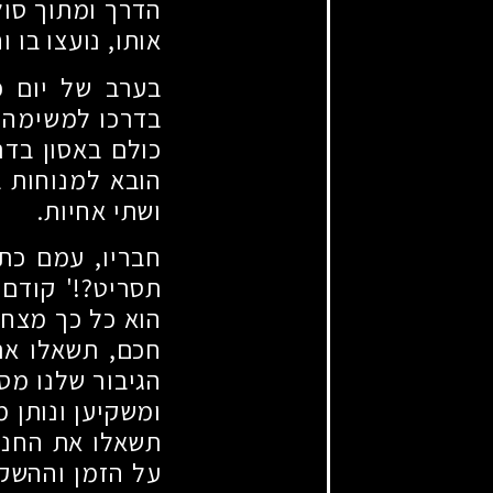
הדרך ומתוך סול
אותו, נועצו בו ו
בערב של יום 
בדרכו למשימה מ
כולם באסון בדר
הובא למנוחות ב
ושתי אחיות.
חבריו, עמם כתב
תסריט?!' קודם 
הוא כל כך מצחיק
חכם, תשאלו את
הגיבור שלנו מס
ומשקיען ונותן 
תשאלו את החניכ
על הזמן וההשקע