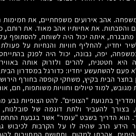
שפחה. אהב אירועים משפחתיים, את חמימות ה
והסבתות. את אחיותיו אהב מאוד. את רותם, כ
 מתבגרת, איתה יכול היה לשוחח, להסתופף על
שיר יחדיו, להחליף חוויות והנחיות על פעולת 
שפחה, יפה, נבונה, יכול היה לפנק בהתייחס
היא חטטנית, להרים ולזרוק אותה באוויר.
לא פעם להשתעשע יחדיו: כדורגל במסדרון הבית 
ן בחצר הבית בקיץ, משחקי קופסה בחורף הירושל
 מגובש, למוד טיולים וחוויות משותפות, חם, אוה
ומדריך בתנועת "הצופים". להט הצופיות נבע מ
, בצורך להעביר ולתת דוגמה של סובלנות, 
ך. הוא הדריך בשבט "עומר" אשר בגבעת התחמו
ר הידע הרב שהיה לו על הקרבות לכיבוש ג
מים, אהבתו למקום, ותחושת המחויבות להע