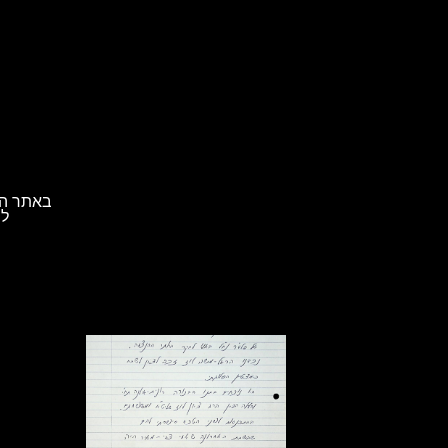
באתר הא
לת