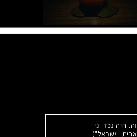
 היה נכד ונין
רית ישראל")