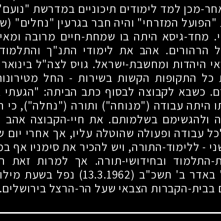
ר-מכן למד לימודים תיכוניים במדרשת "נועם
"הפועל המזרחי" והיה חבר בגרעין "נחלים" (של
. מחד-גיסא היתה בו שמחת-חיים מרובה ומאי
 הרהורים. אהב את לימודי התנ"ך והתלמוד
אי היהדות ומחשבת-ישראל. גויס לצה"ל בינואר
 כל התקופות הקשות בשירות
-
החל מטירונות
ם. כשבא לקבוצה לבסוף כתב הביתה: "הגעתי א
ו היתה עבודה ("מנוחה") ותורה ("נחלה"), כי ה
ה ולהגשימם בשלמותם. את חיי-הקבוצה אהב וה
ל עבודה ופעולה שהוטלה עליו, אך אחרי יום
ני
-
ללימוד-התורה, ויש להכיר את סימניו אף במכ
ת-התלמוד ובחידושי-תורה. אך למרות זאת הי
' באדר ב' תשכ"ב
(13.3.1962)
נפל בשעת מילוי 
בבית-הקברות הצבאי שעל הר-הרצל בירושלים.