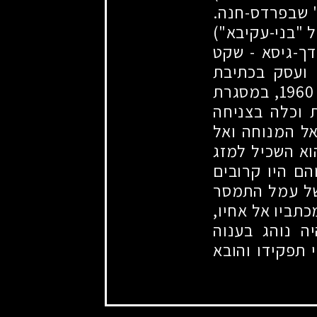
" שבפרדס-חנה.
 "בני-עקיבא")
דך-גיסא
-
שקט
 ועסק בכתיבת
1960
, במסגרת
 וכלה בצניחה
ל המנוחה ואל
וא השכיל למזג
ם היו קרובים
 של עמל התמסר
תביו אל אחיו,
ה נוהג בענוה
תפקידו והובא