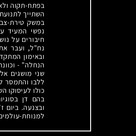
בפתח-תקוה ולאח
השתייך לתנועת 
במשק טירת-צבי
נפשי המעיד על
חיבורים על נוש
נח"ל, ועבר את
ובאימון המתקד
הנחלה"
-
וכוונת
שני מושגים אל
ללבו והתמסר לכ
כולו לעיסוקו הש
בהם דן בסוגיו
ובצנעה. ביום ז
למנוחת-עולמים 