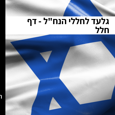
גלעד לחללי הנח"ל - דף
חלל
ת