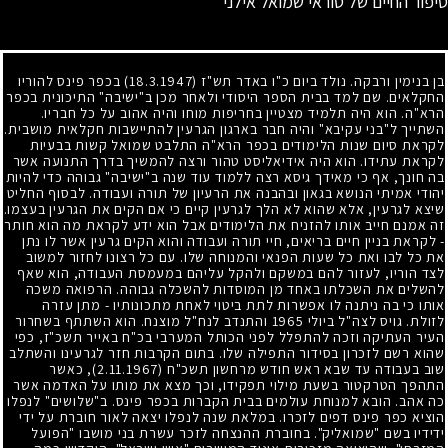
סיפור החיים של טוראי שמואל אילני
בן בנימין ורבקה. נולד ביום כ"ו באדר תש"ז
(18.3.1947)
בכפר פינס להוריו
החקלאים. שם למד בבית הספר היסודי ולאחר מכן ב"ישיבה" התיכונית בכפר
הרא"ה. הוא היה תלמיד מצטיין בחריפות מוחו והיה אהוב על כל חבריו.
השתייך ל"בני עקיבא" והיה חבר בארגון הגרעין להתיישבות חקלאית מושבית.
לקראת סיום שנות הלימודים בכפר הרא"ה התלבט שמואל קשות בבעיות
לקראת עתידו. הוא היה אידיאליסט טהור ורצה להמשיך בדרך התנועה אשר
בה חונך, אף כי מאידך גיסא רצה ללמוד עוד שנה ב"ישיבה" גבוהה כדי להיות
יהודי אמיתי הנושא בגאון ובהבנה את הרעיון של תורה ועבודה. לבסוף החליט
שיצא לגרעין, אלא שהוא לא הלך לגרעין קיים כי אם הקים את הגרעין בעצמו.
זה אמנם חייב אותו להזניח את הלימודים אבל הוא ידע לקראת מה הוא חותר
- לקראת בניין חיים בריאים, חיי תורה ועבודה והוא הקים גרעין אשר לו נתן
את כל לבו ואת כל שעות הפנאי והמנוחה שלו. עם כל רצונו לחזור למשוב
לצד הוריו, לעזור להם במשקם ולהקל עליהם במעמסת העבודה, הוא שאף
להשלים את השכלתו באחד מן המוסדות להשכלה גבוהה. הרפואה משכה
אותו כי בה ניתנה לו אפשרות לתת ביטוי לאחת מתכונותיו - מתן עזרה
לזולת. גויס לצה"ל ביולי
1965
והתנדב לנח"ל מוצנח. הוא השתתף בשחרור
העיר העתיקה וזכה להתפלל לפני הכותל המערבי בכ"ח באייר תשכ"ז, כפי
שהוא רשם לזכרון בסידור התפילה שלו. בתום הקרבות חזר לגרעינו והשתלב
שוב בעבודה עד שבא ראש חודש מרחשון תשכ"ח
(2.11.1967)
, כאשר
התהפך הטרקטור בשעת מילוי תפקידו, וכך מצא את מותו על האדמה אשר
כה אהב. הובא למנוחת עולמים בבית הקברות בכפר פינס. ב"שלושים" לנפלו
הוציא כפר פינס דפים לזכרו. במלאת שנה לנפלו יצאה לאור חוברת על ידי
ידידיו בשם "שמואליק". בחוברת ההנצחה לזכר עשרת בני מושבו "הפועל