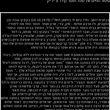
סיפור החיים של סמל תומר קידר צ'יז'יק
בן חגית ויואב. נולד ביום ח' בחשוון תשל"ו
(10.10.1975)
בקיבוץ נגבה כבן
הזקונים, ולו ארבע אחיות - סיון, עדי, שרון ושחר. תומר החל את לימודיו
היסודיים בבית-הספר היסודי "אמירים" בגליל, המשיך בבית-הספר היסודי
בקיבוץ נגבה, ועבר לתיכון האיזורי "צפית" בקיבוץ כפר מנחם, בו למד
במגמה הריאלית. תומר היה אדם סקרן, חייכן ושמח, שהצטיין בלימודיו ובלט
משכמו ומעלה בכל קנה מידה. תומר התברך ביצירתיות שופעת וניחן בכשרון
ציור מהולל. ביד אמן "שרבט" קריקטורות שביטאו את שמחת החיים שלו ואת
תבונתו. היה אדם צנוע ורגיש ושמר בקנאות על פרטיותו.
ממשפחתו החמה והאוהבת שאב תומר את ערכי הנתינה ללא גבולות, כיבוד
הזולת ואהבת האדם. קשר עמוק ומיוחד נרקם בינו לבין אחותו, שחר.
כשהעניק לה במתנה את הספר "מאה שנים של בדידות", לרגל טיסתה לטיול
בחו"ל, כתב לה: "מה אני אכתוב לך? את חייבת ליהנות, כי חייבת להיות
סיבה טובה לפחות כמו זו - כדי שתהיי רחוקה מהאח הנפלא שלך...". תומר
היה חובב טיולים מושבע, למד ג'ודו, היה שחקן פינג-פונג מצטיין, אך יותר
מכל בלט במעורבותו החברתית ובכושר המנהיגות שלו. בצעירותו, הצטרף
לתנועת "השומר הצעיר" ולימים היה למדריך בתנועה. בהיותו כריזמטי ורודף
שלום, פעל רבות ליצירת הידברות בין נוער יהודי, ערבי ופלשתיני וארגן
סמינרים לבני נוער. מספרת חברת הקיבוץ, חברת הכנסת, ענת מאור:
"במפגשים אלה הטביע תומר את החותם של בניית גשרים ודיאלוג עם
הפלשתינים, רקמת חיים של כבוד ואמון". תומר נבחר להשתתף במחנה שלום
בספרד, בו השתתפו בני נוער אירופאים, ישראלים ופלשתינים. לאחר שלוש
שנים הרצה בכנס שלום בינלאומי שנערך בשוודיה, כמייצג את מחנה השלום
בארץ ואת תנועת "שלום עכשיו" אליה השתייך.