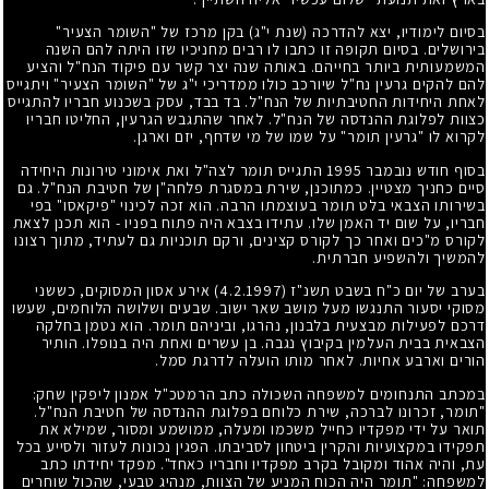
בסיום לימודיו, יצא להדרכה (שנת י"ג) בקן מרכז של "השומר הצעיר"
בירושלים. בסיום תקופה זו כתבו לו רבים מחניכיו שזו היתה להם השנה
המשמעותית ביותר בחייהם. באותה שנה יצר קשר עם פיקוד הנח"ל והציע
להם להקים גרעין נח"ל שיורכב כולו ממדריכי י"ג של "השומר הצעיר" ויתגייס
לאחת היחידות החטיבתיות של הנח"ל. בד בבד, עסק בשכנוע חבריו להתגייס
כצוות לפלוגת ההנדסה של הנח"ל. לאחר שהתגבש הגרעין, החליטו חבריו
לקרוא לו "גרעין תומר" על שמו של מי שדחף, יזם וארגן.
בסוף חודש נובמבר
1995
התגייס תומר לצה"ל ואת אימוני טירונות היחידה
סיים כחניך מצטיין. כמתוכנן, שירת במסגרת פלחה"ן של חטיבת הנח"ל. גם
בשירותו הצבאי בלט תומר בעוצמתו הרבה. הוא זכה לכינוי "פיקאסו" בפי
חבריו, על שום יד האמן שלו. עתידו בצבא היה פתוח בפניו - הוא תכנן לצאת
לקורס מ"כים ואחר כך לקורס קצינים, ורקם תוכניות גם לעתיד, מתוך רצונו
להמשיך ולהשפיע חברתית.
בערב של יום כ"ח בשבט תשנ"ז
(4.2.1997)
אירע אסון המסוקים, כששני
מסוקי יסעור התנגשו מעל מושב שאר ישוב. שבעים ושלושה הלוחמים, שעשו
דרכם לפעילות מבצעית בלבנון, נהרגו, וביניהם תומר. הוא נטמן בחלקה
הצבאית בבית העלמין בקיבוץ נגבה. בן עשרים ואחת היה בנופלו. הותיר
הורים וארבע אחיות. לאחר מותו הועלה לדרגת סמל.
במכתב התנחומים למשפחה השכולה כתב הרמטכ"ל אמנון ליפקין שחק:
"תומר, זכרונו לברכה, שירת כלוחם בפלוגת ההנדסה של חטיבת הנח"ל.
תואר על ידי מפקדיו כחייל משכמו ומעלה, ממושמע ומסור, שמילא את
תפקידו במקצועיות והקרין ביטחון לסביבתו. הפגין נכונות לעזור ולסייע בכל
עת, והיה אהוד ומקובל בקרב מפקדיו וחבריו כאחד". מפקד יחידתו כתב
למשפחה: "תומר היה הכוח המניע של הצוות, מנהיג טבעי, שהכול שוחרים