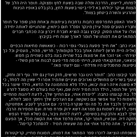
לפתחו, לייעוץ, הדרכה ומלה טובה בשעת לחץ ומצוקה. תומר היה הלב של
הצוות ועיקר יכולתו בא לידי ביטוי בשעות לחץ, בהן בלט באופיו הנינוח
שהרגיע והשרה ביטחון בצוות".
לאחר האסון התפרסמו כתבות נרחבות בעיתונות ובאחת מהן סופר על תומר
וחבריו הטובים סמל עידן מינקר וסמ"ר תום כיתאין, שהתגייסו לאותה יחידה
ועלו על אותו מסוק. קיבוץ נגבה הוציא חוברת זיכרון ובה מכתבי חברים
המתארים את דמותו של תומר לאורך שנות חייו בקיבוץ.
אביו כתב: "את חייך פסעת בנעלי גומי רכות - כשאוושת מחיאות הכפיים
(אליה היית חרש) ליוותה אותך בכל מקומותיך. חרישי, מהיר, מעמיק וכל כך
יצירתי - אני זוכר את ארמונות בבל שהיית בונה בלגו כשהיית בן חמש.
וכשאני, שנתקנאתי מעט, הייתי מנסה מדי פעם לבנות ארמון משלי -
ניסיונות מתסכלים היו וחדלתי - וגם ידעתי מאז."
חבר קיבוצו כתב: "תומר הינו גבר מרשים, חזק ועדין גם יחד. גוף רזה וחזק,
עטוף בשרירים מחושלים וארוכים ועיניים שתמיד אמרו לי שאין מה לפחד, כי
לא משנה איזה רעות יבואו, הילד פלא מהתמונה על הדשא, הילד שיוצר בכל
חיוך של תומר, הילד הזה תמיד יהיה שם, ואף כוח בעולם לא מסוגל להרע
לו". בת קבוצתו כתבה: "לימדת אותי, עם החיוך שלך, לדעת ליהנות מהחיים
ולשמוח כל עוד אפשר וגם כשקשה. עם הערכים שלך ויחסך הטוב לזולת,
להעריך ולכבד את כל מה ומי שנקרה בדרכי. עם אהבתך לטבע. אסתטיקה
ויופי, לדעת לשמוח גם ממראה דשא ירוק ופרח פורח. ועם המסירות הרבה
שלך לצבא והדבקות במשימה, לדעת להיות גיבור, גם כשלא תמיד הנפש
חזקה דיה. ועכשיו, תומר יקר, אתה מלמד אותי את הקשה מכל, אך הפעם
בלעדיך. אתה מלמד אותי את מה שעשית תמיד - להסתכל קדימה".
משפחתו הוציאה לזכרו ספר המתאר את דמותו, תמונות מחייו, קריקטורות