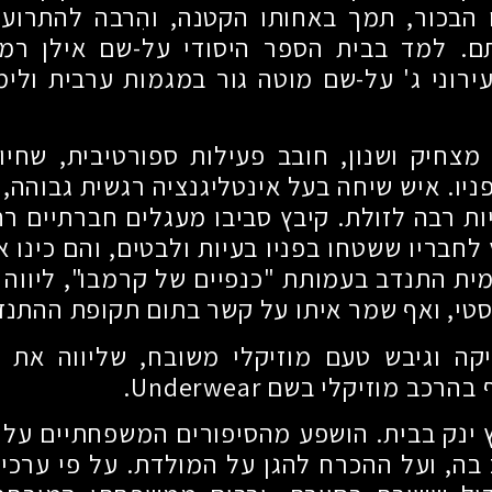
הבכור, תמך באחותו הקטנה, והִרבה להתרועע
ם. למד בבית הספר היסודי על-שם אילן רמו
 עירוני ג' על-שם מוטה גור במגמות ערבית ולימ
מצחיק ושנון, חובב פעילות ספורטיבית, שחי
ניו. איש שיחה בעל אינטליגנציה רגשית גבוהה, 
ת רבה לזולת. קיבץ סביבו מעגלים חברתיים רח
לחבריו ששטחו בפניו בעיות ולבטים, והם כינו א
ית התנדב בעמותת "כנפיים של קרמבו", ליווה 
טי, ואף שמר איתו על קשר בתום תקופת ההתנד
ה וגיבש טעם מוזיקלי משובח, שליווה את שב
ב מוזיקלי בשם Underwear.
 ינק בבית. הושפע מהסיפורים המשפחתיים על 
בה, ועל ההכרח להגן על המולדת. על פי ערכי