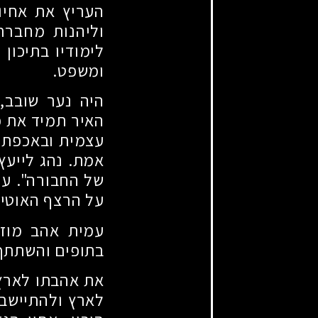
העריץ את אחיו 
וליהנות מחברת
לימודיו בתיכון
ומשפט.
היה נער שובב, 
האיר תמיד את פ
עצמית ובאכפתיו
אמת. נהג לייעץ 
של החבורה". עמ
על הרצף האוטיס
עמית אהב מוזיק
בתופים והשתתף בהרכ
את אהבתו לארץ
לארץ ולהתיישב 