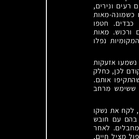
 רעים ונירים,
 כשמונה-מאות
 כבדים. חטפו
 ורכוש. מאות
המקומיות נפלו
אותו סוף שבוע שהה עמית בתורנות במוצב סופה. בשעה 6:29 נשמעו אזעקות
ודם לכן, כחלק
התקיפו אותם.
, ששימש מרחב
 לקח את נשקו
 בהם עם חובש
מחבלים. לאחר
ול מציל חיים,