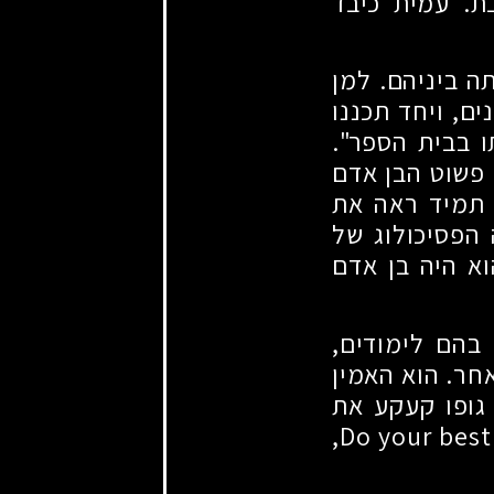
ת. עמית כיבד
ה ביניהם. למן
ם, ויחד תכננו
 בבית הספר".
ה פשוט הבן אדם
 תמיד ראה את
 הפסיכולוג של
וא היה בן אדם
בהם לימודים,
חר. הוא האמין
גופו קעקע את
האמרה שנהג לומר סבא-רבא, זאב מוסט, Do your best and leave the rest,