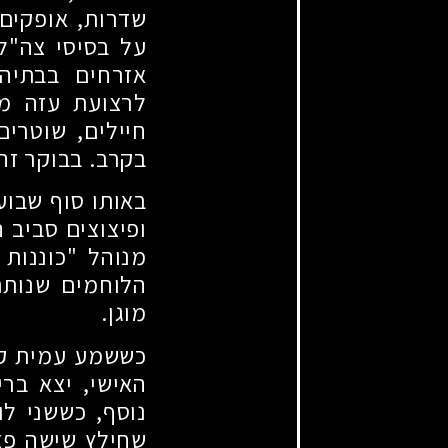
שדרות, אופקים 
על בסיסי צה"ל
אזרחים בבתיהם
לרצועת עזה מא
חיילים, שוטרים
בקרב. בבוקר ז
ופיצוצים סביב 
מנוהל "כוננות
הלוחמים שנותר
מוגן.
כששמע עמית קר
האישי, יצא בר
נוסף, כששני ל
שחילץ שישה פצו