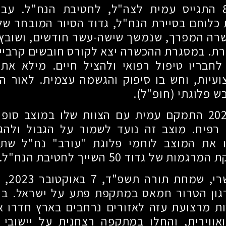
ביום 8.12.2021 התגייס עמית לצה"ל, לחטיבת הנח"ל
 כלוחם בסיירת הנח"ל, גדוד הסיור המובחר של
רה המפרך, שנמשך שישה-עשר חודשים, ושובץ 
רת. במסגרת ההכשרה יצא לקורס חובשים קרביי
לחבריו טיפול רפואי ולהציל חיים. מילא את
ועיות, וחש בו סיפוק והגשמה עצמית. לאור ה
 פלוגתי (חופ"ל).
בסוף אוגוסט 2023 התמקם עמית עם הצוות שלו במוצב 
 רפיח. מוצב זה נועד לשמור על הגבול ולהגן
ו את המוצב לוחמי פלוגת "עורב" נח"ל שת
של גדוד 50 השייך לחטיבת הנח"ל.
בשבת כ"
גון הטרור חמאס במתקפת פתע על ישראל. בחס
ות מרצועת עזה לאזורים נרחבים בארץ חדרו א
ואווירית, והחלו במתקפה רצחנית על יישובי 