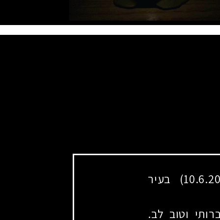
בנם של חגית ואהוד. נולד ביום י' בסיוון תשס"ג (10.6.2003) בעיר
רותי וטוב לב.