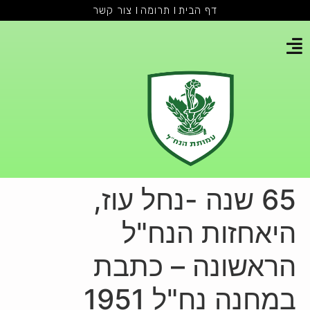
דף הבית
תרומה
צור קשר
65 שנה -נחל עוז,
היאחזות הנח"ל
הראשונה – כתבת
במחנה נח"ל 1951