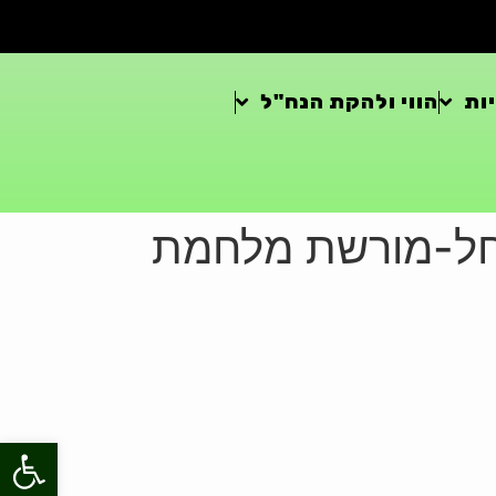
ות
הווי ולהקת הנח"ל
Resize of חטיבת הנחל-מורשת מלחמת
פתח סרגל